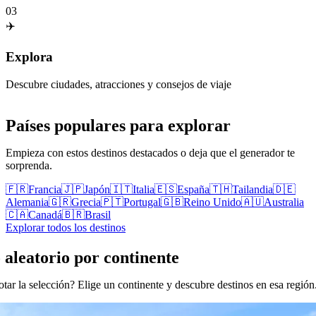
03
✈️
Explora
Descubre ciudades, atracciones y consejos de viaje
Países populares para explorar
Empieza con estos destinos destacados o deja que el generador te
sorprenda.
🇫🇷
Francia
🇯🇵
Japón
🇮🇹
Italia
🇪🇸
España
🇹🇭
Tailandia
🇩🇪
Alemania
🇬🇷
Grecia
🇵🇹
Portugal
🇬🇧
Reino Unido
🇦🇺
Australia
🇨🇦
Canadá
🇧🇷
Brasil
Explorar todos los destinos
 aleatorio por continente
tar la selección? Elige un continente y descubre destinos en esa región