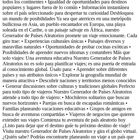
todos los continentes • Igualdad de oportunidades para destinos
populares y lugares fuera de lo común • Información instantánea
sobre el país seleccionado para despertar tu curiosidad Desbloquea
un mundo de posibilidades Ya sea que aterrices en una metrópolis
bulliciosa en Asia, un pueblo encantador en Europa, una playa
soleada en el Caribe, o un paisaje salvaje en África, nuestro
Generador de Países Aleatorios promete un viaje emocionante. Cada
giro trae: • Experiencias culturales únicas • Paisajes diversos y
maravillas naturales • Oportunidades de probar cocinas exóticas •
Posibilidades de aprender nuevos idiomas y costumbres Más que
solo viajes: Una aventura educativa Nuestro Generador de Países
Aleatorios no es solo para planificar viajes; es una puerta de entrada
al conocimiento global. Úsalo para: • Aprender sobre diferentes
países y sus atributos únicos • Explorar la geografía mundial de
manera atractiva • Descubrir naciones y territorios menos conocidos
• Generar discusiones sobre culturas y tradiciones globales Perfecto
para todo tipo de viajeros Nuestro Generador de Países Aleatorios
atiende a todo tipo de viajero: • Mochileros solitarios que buscan
nuevos horizontes • Parejas en busca de escapadas románticas •
Familias planeando vacaciones educativas • Grupos de amigos en
busca de aventuras compartidas • Viajeros de negocios que quieren
extender sus viajes Comienza tu aventura de país aleatorio hoy
¿Listo para dejar que el destino guíe tu próximo destino de viaje?
Visita nuestro Generador de Países Aleatorios y gira el globo virtual.
¿Quién sabe? Podrías encontrarte planeando un viaje a un país que