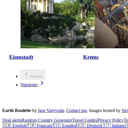
Eisenstadt
Krems
Anterior
Siguiente
Earth Roulette
by
Igor Varyvoda
.
Contact me
.
Images hosted by
Si
Deal alerts
Random Country Generator
Travel Guides
Privacy Policy
T
🇬🇧 English
🇫🇷 Français
🇪🇸 Español
🇩🇪 Deutsch
🇮🇹 Italiano