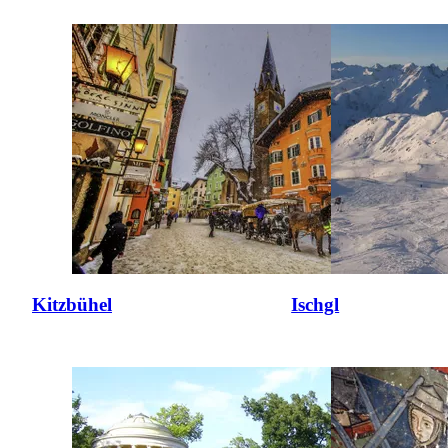
Kitzbühel
Ischgl