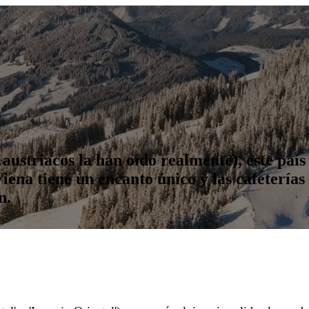
s austriacos la han oído realmente), este p
ena tiene un encanto único y las cafeterías 
n.