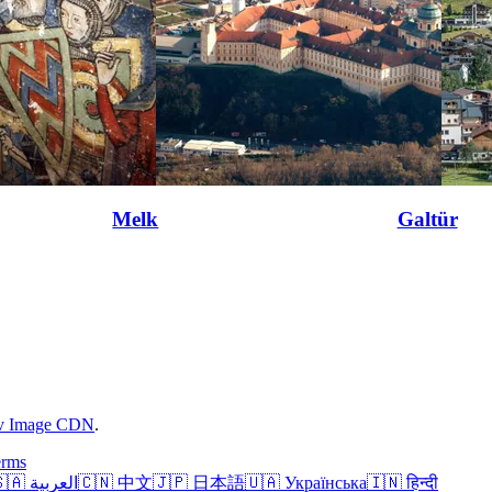
Melk
Galtür
rv Image CDN
.
erms
🇸🇦 العربية
🇨🇳 中文
🇯🇵 日本語
🇺🇦 Українська
🇮🇳 हिन्दी