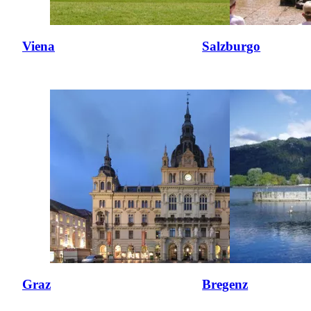
Viena
Salzburgo
Graz
Bregenz