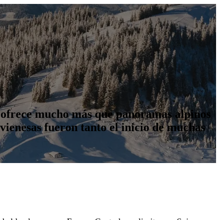
aís ofrece mucho más que panoramas alpinos
vienesas fueron tanto el inicio de muchas