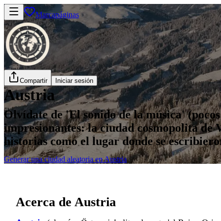
Marcapáginas
Compartir
Iniciar sesión
Austria
Olvídate de 'El sonido de la música' (poco
impresionantes: la ciudad cosmopolita de Vi
historias como el lugar donde se escribiero
Generar una ciudad aleatoria en Austria
Acerca de Austria