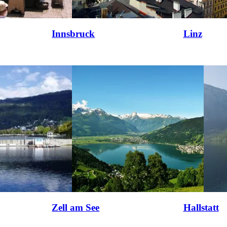
Innsbruck
Linz
Zell am See
Hallstatt