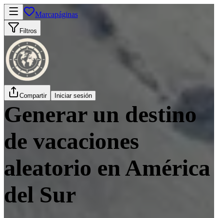
Marcapáginas
Filtros
Compartir
Iniciar sesión
Generar un destino
de vacaciones
aleatorio en América
del Sur