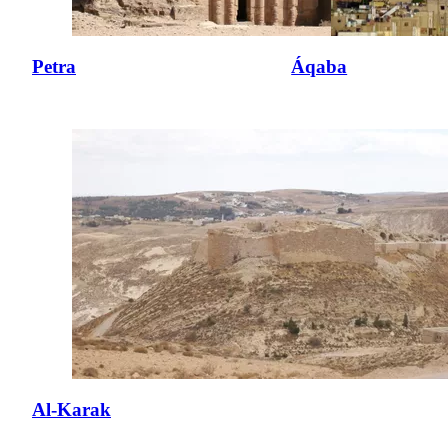
Petra
Áqaba
Al-Karak