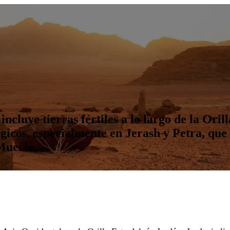
incluye tierras fértiles a lo largo de la Ori
gicos, especialmente en Jerash y Petra, que 
Muerto.