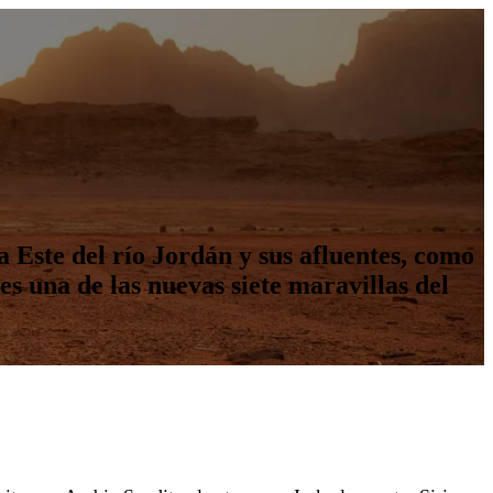
lla Este del río Jordán y sus afluentes, como
es una de las nuevas siete maravillas del