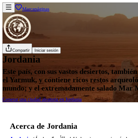
Marcapáginas
Compartir
Iniciar sesión
Jordania
Este país, con sus vastos desiertos, también 
el Yarmuk, y contiene ricos restos arqueoló
mundo; y el extremadamente salado Mar 
Generar una ciudad aleatoria en Jordania
Acerca de Jordania