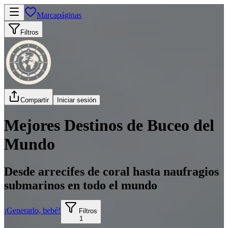
Marcapáginas
Filtros
Compartir
Iniciar sesión
Mejores Destinos de Buceo del
Mundo
Desde arrecifes de coral hasta naufragios
submarinos en todo el mundo
¡Generarlo, bebé!
Filtros
1