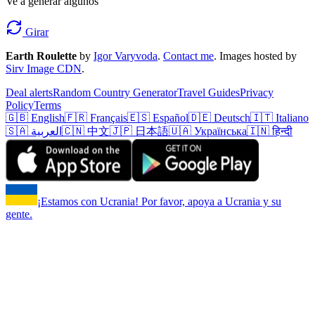
Ve a generar algunos
Girar
Earth Roulette
by
Igor Varyvoda
.
Contact me
.
Images hosted by
Sirv Image CDN
.
Deal alerts
Random Country Generator
Travel Guides
Privacy
Policy
Terms
🇬🇧 English
🇫🇷 Français
🇪🇸 Español
🇩🇪 Deutsch
🇮🇹 Italiano
🇸🇦 العربية
🇨🇳 中文
🇯🇵 日本語
🇺🇦 Українська
🇮🇳 हिन्दी
¡Estamos con Ucrania! Por favor, apoya a Ucrania y su
gente.