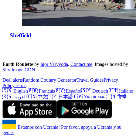
Sheffield
Earth Roulette
by
Igor Varyvoda
.
Contact me
.
Images hosted by
Sirv Image CDN
.
Deal alerts
Random Country Generator
Travel Guides
Privacy
Policy
Terms
🇬🇧 English
🇫🇷 Français
🇪🇸 Español
🇩🇪 Deutsch
🇮🇹 Italiano
🇸🇦 العربية
🇨🇳 中文
🇯🇵 日本語
🇺🇦 Українська
🇮🇳 हिन्दी
¡Estamos con Ucrania! Por favor, apoya a Ucrania y su
gente.