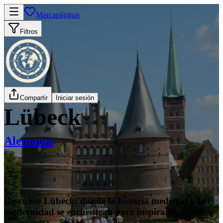
Marcapáginas
Filtros
Compartir
Iniciar sesión
Lübeck
Alemania
Descubre Lübeck: donde la historia medieval y la
modernidad se encuentran para inspirarte.