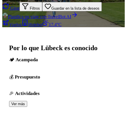
Girar
Filtros
Guardar en la lista de deseos
Planifica un viaje con TravelBot AI
Vuelos
Hoteles
17.4°C
Por lo que Lübeck es conocido
Acampada
Presupuesto
Actividades
Ver más