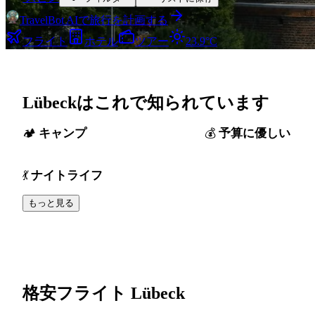
TravelBot AIで旅行を計画する
フライト
ホテル
ツアー
23.9°C
Lübeckはこれで知られています
キャンプ
予算に優しい
ナイトライフ
もっと見る
格安フライト Lübeck