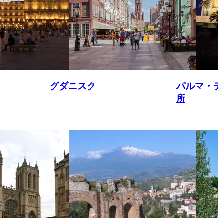
グダニスク
パルマ・
所