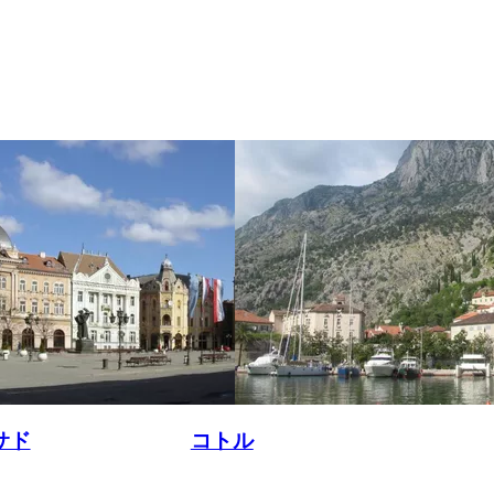
サド
コトル