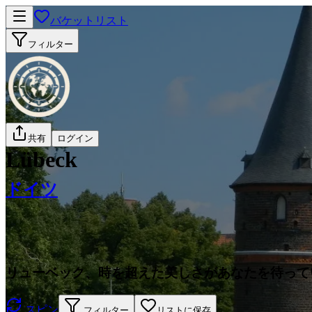
バケットリスト
フィルター
共有
ログイン
Lübeck
ドイツ
リューベック、時を超えた美しさがあなたを待って
スピン
フィルター
リストに保存