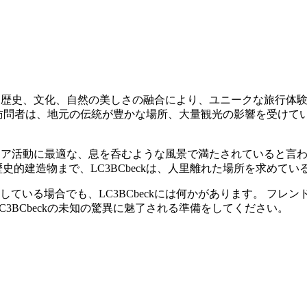
あり、歴史、文化、自然の美しさの融合により、ユニークな旅行体
す。 訪問者は、地元の伝統が豊かな場所、大量観光の影響を受け
ウトドア活動に最適な、息を呑むような風景で満たされていると言
史的建造物まで、LC3BCbeckは、人里離れた場所を求めて
ている場合でも、LC3BCbeckには何かがあります。 フレ
3BCbeckの未知の驚異に魅了される準備をしてください。