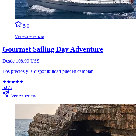
5.0
Ver experiencia
Gourmet Sailing Day Adventure
Desde 108,99 US$
Los precios y la disponibilidad pueden cambiar.
★
★
★
★
★
5.0/5
Ver experiencia