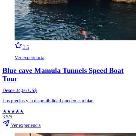
3.5
Ver experiencia
Blue cave Mamula Tunnels Speed Boat
Tour
Desde 34,66 US$
Los precios y la disponibilidad pueden cambiar.
★
★
★
★
★
3.5/5
Ver experiencia