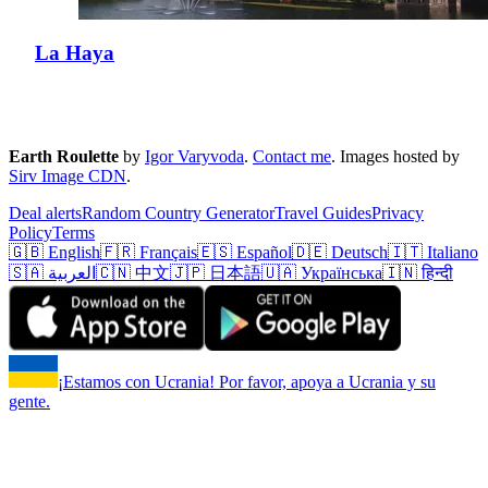
La Haya
Earth Roulette
by
Igor Varyvoda
.
Contact me
.
Images hosted by
Sirv Image CDN
.
Deal alerts
Random Country Generator
Travel Guides
Privacy
Policy
Terms
🇬🇧 English
🇫🇷 Français
🇪🇸 Español
🇩🇪 Deutsch
🇮🇹 Italiano
🇸🇦 العربية
🇨🇳 中文
🇯🇵 日本語
🇺🇦 Українська
🇮🇳 हिन्दी
¡Estamos con Ucrania! Por favor, apoya a Ucrania y su
gente.