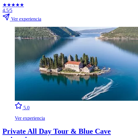
★
★
★
★
★
4.5/5
Ver experiencia
5.0
Ver experiencia
Private All Day Tour & Blue Cave