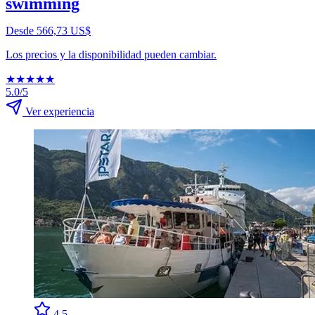
swimming
Desde 566,73 US$
Los precios y la disponibilidad pueden cambiar.
★
★
★
★
★
5.0/5
Ver experiencia
4.5