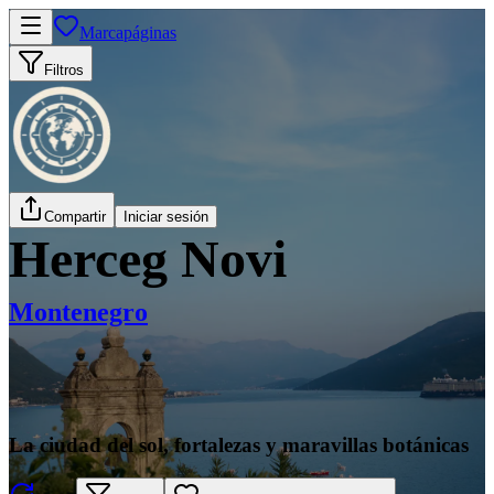
Marcapáginas
Filtros
Compartir
Iniciar sesión
Herceg Novi
Montenegro
La ciudad del sol, fortalezas y maravillas botánicas