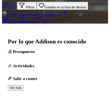
Girar
Filtros
Guardar en la lista de deseos
Planifica un viaje con TravelBot AI
Vuelos
Hoteles
26°C
Por lo que Addison es conocido
Presupuesto
Actividades
Salir a comer
Ver más