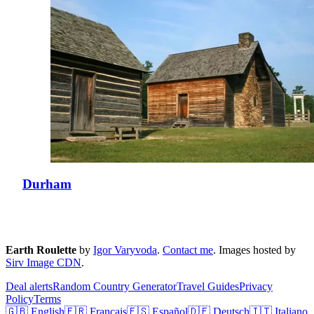
Durham
Earth Roulette
by
Igor Varyvoda
.
Contact me
.
Images hosted by
Sirv Image CDN
.
Deal alerts
Random Country Generator
Travel Guides
Privacy
Policy
Terms
🇬🇧 English
🇫🇷 Français
🇪🇸 Español
🇩🇪 Deutsch
🇮🇹 Italiano