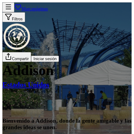
Marcapáginas
Filtros
Compartir
Iniciar sesión
Addison
Estados Unidos
Bienvenido a Addison, donde la gente amigable y las
grandes ideas se unen.