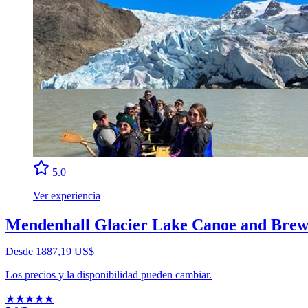
5.0
Ver experiencia
Mendenhall Glacier Lake Canoe and Brew
Desde 1887,19 US$
Los precios y la disponibilidad pueden cambiar.
★
★
★
★
★