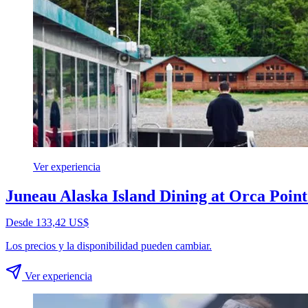
Ver experiencia
Juneau Alaska Island Dining at Orca Poin
Desde 133,42 US$
Los precios y la disponibilidad pueden cambiar.
Ver experiencia