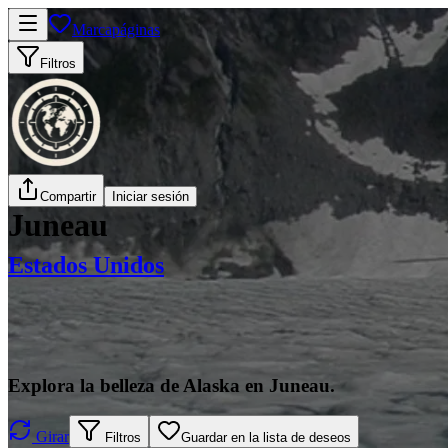
Marcapáginas
Filtros
Compartir
Iniciar sesión
Juneau
Estados Unidos
Explora la belleza de Alaska en Juneau.
Girar
Filtros
Guardar en la lista de deseos