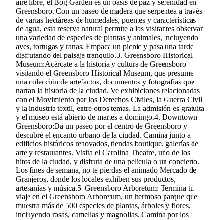
aire libre, el Bog Garden es un oasis de paz y serenidad en
Greensboro. Con un paseo de madera que serpentea a través
de varias hectáreas de humedales, puentes y características
de agua, esta reserva natural permite a los visitantes observar
una variedad de especies de plantas y animales, incluyendo
aves, tortugas y ranas. Empaca un picnic y pasa una tarde
disfrutando del paisaje tranquilo.3. Greensboro Historical
Museum:Acércate a la historia y cultura de Greensboro
visitando el Greensboro Historical Museum, que presume
una colección de artefactos, documentos y fotografías que
narran la historia de la ciudad. Ve exhibiciones relacionadas
con el Movimiento por los Derechos Civiles, la Guerra Civil
y la industria textil, entre otros temas. La admisión es gratuita
y el museo está abierto de martes a domingo.4. Downtown
Greensboro:Da un paseo por el centro de Greensboro y
descubre el encanto urbano de la ciudad. Camina junto a
edificios históricos renovados, tiendas boutique, galerías de
arte y restaurantes. Visita el Carolina Theatre, uno de los
hitos de la ciudad, y disfruta de una película o un concierto.
Los fines de semana, no te pierdas el animado Mercado de
Granjeros, donde los locales exhiben sus productos,
artesanías y música.5. Greensboro Arboretum: Termina tu
viaje en el Greensboro Arboretum, un hermoso parque que
muestra más de 500 especies de plantas, árboles y flores,
incluyendo rosas, camelias y magnolias. Camina por los