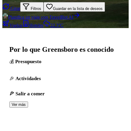
Girar
Filtros
Guardar en la lista de deseos
Planifica un viaje con TravelBot AI
Vuelos
Hoteles
22.3°C
Por lo que Greensboro es conocido
Presupuesto
Actividades
Salir a comer
Ver más