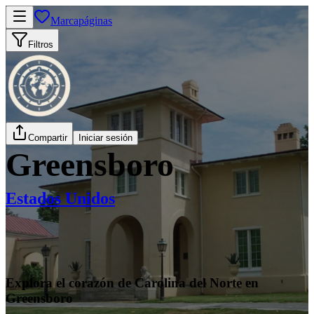
Marcapáginas
Filtros
Compartir
Iniciar sesión
Greensboro
Estados Unidos
Explora el corazón de Carolina del Norte en
Greensboro