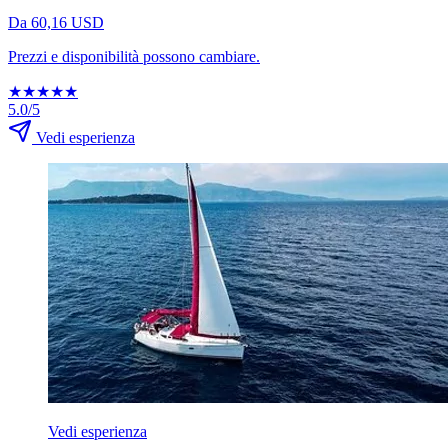
Da 60,16 USD
Prezzi e disponibilità possono cambiare.
★
★
★
★
★
5.0/5
Vedi esperienza
Vedi esperienza