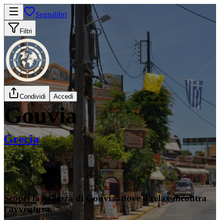
Segnalibri
Filtri
Condividi
Accedi
Gouvia
Grecia
Scopri la bellezza di Gouvia: dove il relax incontra
l'avventura.