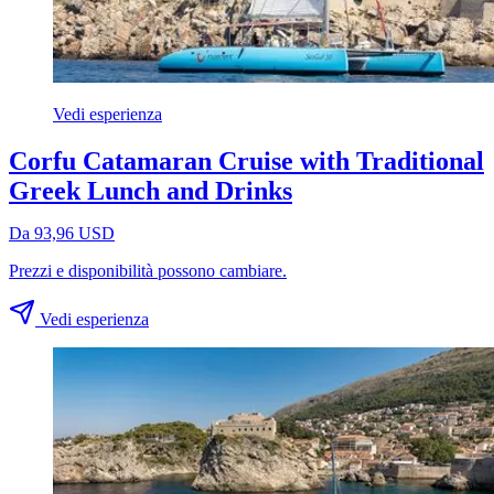
Vedi esperienza
Corfu Catamaran Cruise with Traditional
Greek Lunch and Drinks
Da 93,96 USD
Prezzi e disponibilità possono cambiare.
Vedi esperienza