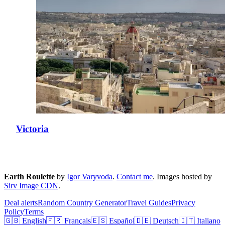
Victoria
Earth Roulette
by
Igor Varyvoda
.
Contact me
.
Images hosted by
Sirv Image CDN
.
Deal alerts
Random Country Generator
Travel Guides
Privacy
Policy
Terms
🇬🇧 English
🇫🇷 Français
🇪🇸 Español
🇩🇪 Deutsch
🇮🇹 Italiano