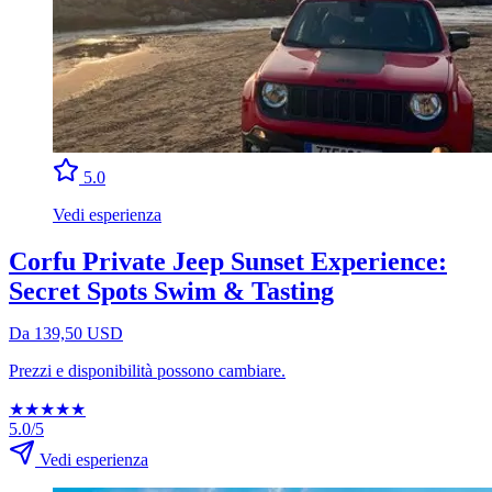
5.0
Vedi esperienza
Corfu Private Jeep Sunset Experience:
Secret Spots Swim & Tasting
Da 139,50 USD
Prezzi e disponibilità possono cambiare.
★
★
★
★
★
5.0/5
Vedi esperienza