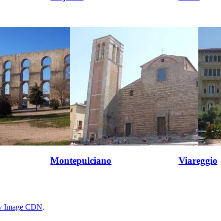
Montepulciano
Viareggio
rv Image CDN
.