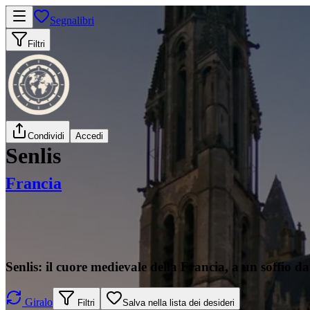
Segnalibri
Filtri
Condividi
Accedi
Senlis
Francia
Senlis: il cuore medievale della Francia, a un soffio da
Giralo
Filtri
Salva nella lista dei desideri