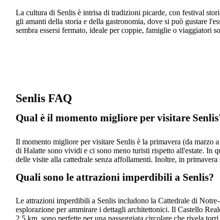
La cultura di Senlis è intrisa di tradizioni picarde, con festival s
gli amanti della storia e della gastronomia, dove si può gustare l'es
sembra essersi fermato, ideale per coppie, famiglie o viaggiatori soli
Senlis FAQ
Qual è il momento migliore per visitare Senlis
Il momento migliore per visitare Senlis è la primavera (da marzo a 
di Halatte sono vividi e ci sono meno turisti rispetto all'estate. In
delle visite alla cattedrale senza affollamenti. Inoltre, in primave
Quali sono le attrazioni imperdibili a Senlis?
Le attrazioni imperdibili a Senlis includono la Cattedrale di Notr
esplorazione per ammirare i dettagli architettonici. Il Castello Rea
2,5 km, sono perfette per una passeggiata circolare che rivela torri 