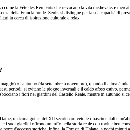
torici come la Fête des Remparts che rievocano la vita medievale, e mercat
senza della Francia rurale. Senlis si distingue per la sua capacità di pre
tari in cerca di ispirazione culturale e relax.
?
maggio) o l'autunno (da settembre a novembre), quando il clima è mite co
 questi periodi, si evitano le piogge invernali e il caldo afoso estivo, p
ra sbocciano i fiori nei giardini del Castello Reale, mentre in autunno si
e-Dame, un'icona gotica del XII secolo con vetrate rinascimentali e un'a
le e i suoi giardini offrono un tuffo nella storia reale con rovine ben c
e porte d'accesso storiche. Infine, la Foresta di Halatte, a pochi minuti a