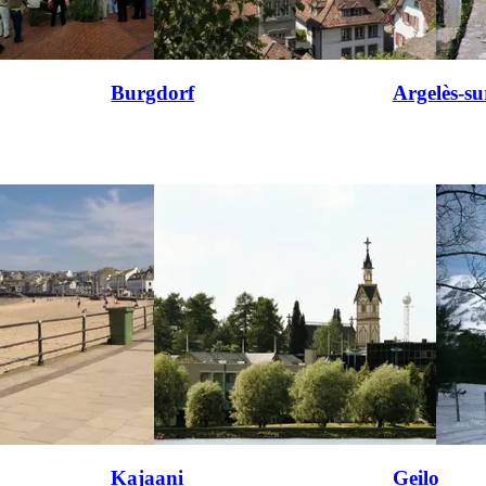
Burgdorf
Argelès-s
Kajaani
Geilo