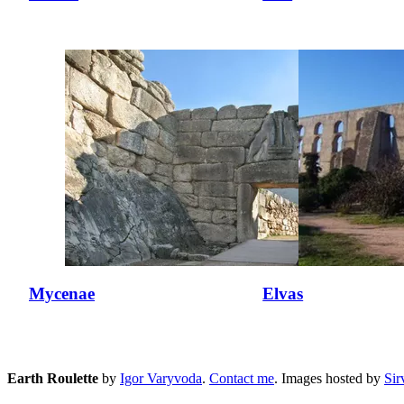
Mycenae
Elvas
Earth Roulette
by
Igor Varyvoda
.
Contact me
.
Images hosted by
Si