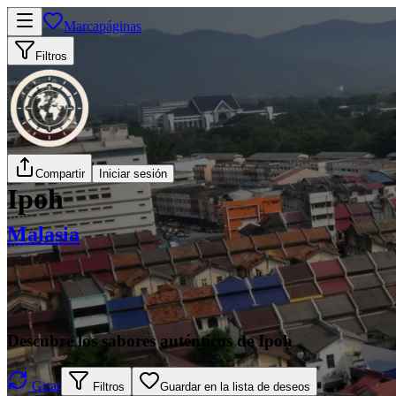
Marcapáginas
Filtros
Compartir
Iniciar sesión
Ipoh
Malasia
Descubre los sabores auténticos de Ipoh
Girar
Filtros
Guardar en la lista de deseos