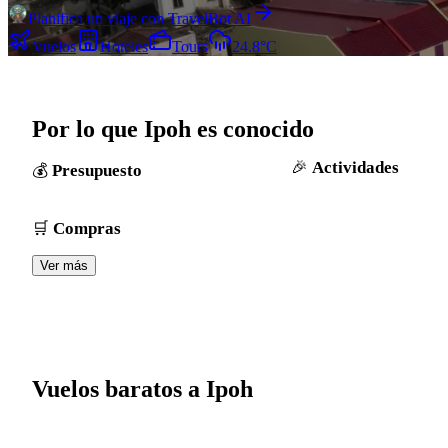
Planifica un viaje con TravelBot AI
Vuelos
Hoteles
Tours
24.8°C
Por lo que Ipoh es conocido
Actividades
Presupuesto
Compras
Ver más
Vuelos baratos a Ipoh