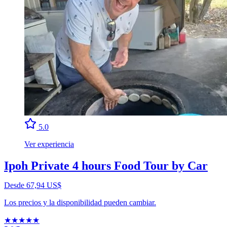
5.0
Ver experiencia
Ipoh Private 4 hours Food Tour by Car
Desde 67,94 US$
Los precios y la disponibilidad pueden cambiar.
★
★
★
★
★