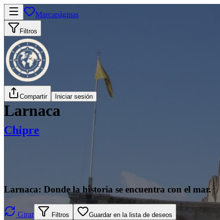
Marcapáginas
Filtros
Compartir
Iniciar sesión
Larnaca
Chipre
Larnaca: Donde la historia se encuentra con el mar.
Girar
Filtros
Guardar en la lista de deseos