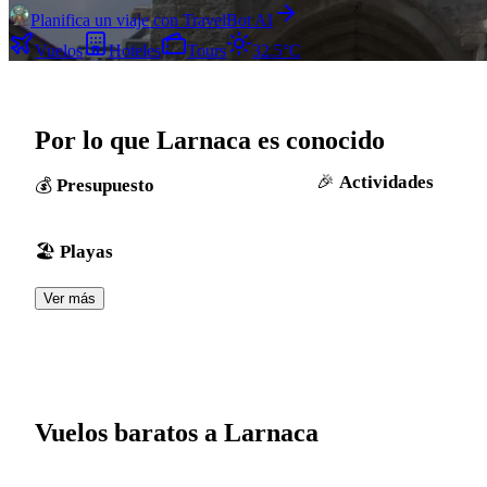
Planifica un viaje con TravelBot AI
Vuelos
Hoteles
Tours
32.5°C
Por lo que Larnaca es conocido
Actividades
Presupuesto
Playas
Ver más
Vuelos baratos a Larnaca