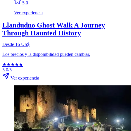
5.0
Ver experiencia
Llandudno Ghost Walk A Journey
Through Haunted History
Desde 16 US$
Los precios y la disponibilidad pueden cambiar.
★
★
★
★
★
5.0/5
Ver experiencia