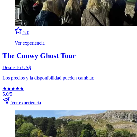
5.0
Ver experiencia
The Conwy Ghost Tour
Desde 16 US$
Los precios y la disponibilidad pueden cambiar.
★
★
★
★
★
5.0/5
Ver experiencia