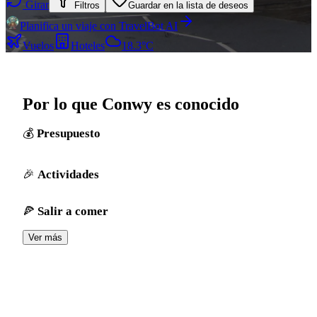
Girar
Filtros
Guardar en la lista de deseos
Planifica un viaje con TravelBot AI
Vuelos
Hoteles
18.3°C
Por lo que Conwy es conocido
Presupuesto
Actividades
Salir a comer
Ver más