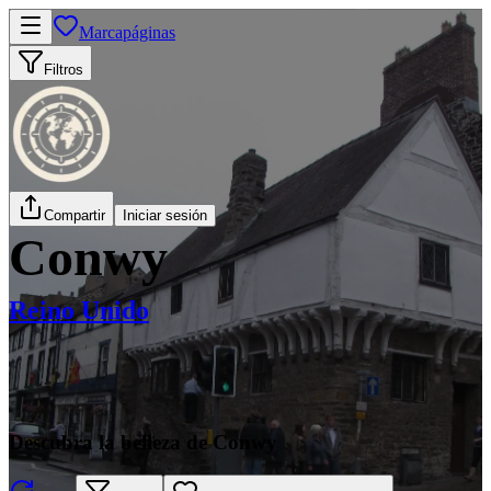
Marcapáginas
Filtros
Compartir
Iniciar sesión
Conwy
Reino Unido
Descubra la belleza de Conwy