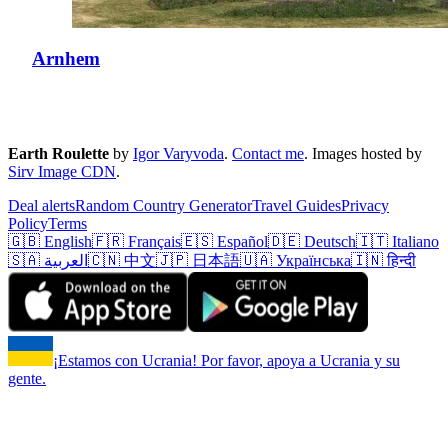
Arnhem
Earth Roulette
by
Igor Varyvoda
.
Contact me
.
Images hosted by
Sirv Image CDN
.
Deal alerts
Random Country Generator
Travel Guides
Privacy
Policy
Terms
🇬🇧 English
🇫🇷 Français
🇪🇸 Español
🇩🇪 Deutsch
🇮🇹 Italiano
🇸🇦 العربية
🇨🇳 中文
🇯🇵 日本語
🇺🇦 Українська
🇮🇳 हिन्दी
¡Estamos con Ucrania! Por favor, apoya a Ucrania y su
gente.