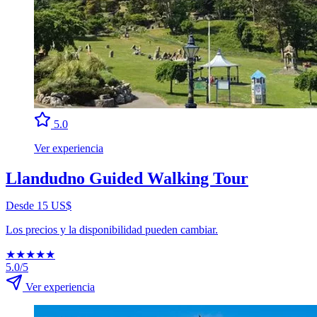
5.0
Ver experiencia
Llandudno Guided Walking Tour
Desde 15 US$
Los precios y la disponibilidad pueden cambiar.
★
★
★
★
★
5.0/5
Ver experiencia