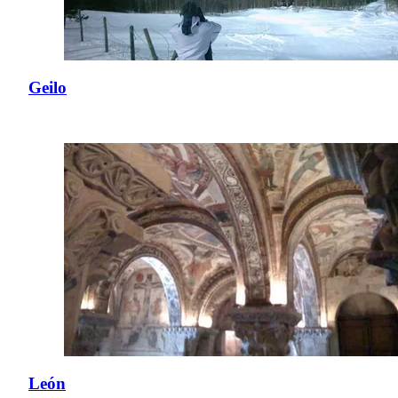
Geilo
León