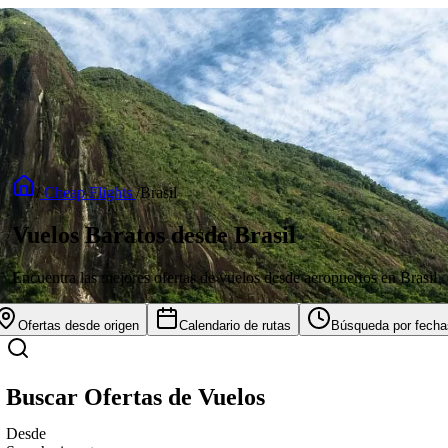
/
Cheap Flights
/
Brasil
Vuelos Baratos desde Brasil
Encuentra las mejores ofertas de vuelos desde aeropuertos en Brasil
Ofertas desde origen
Calendario de rutas
Búsqueda por fecha
Buscar Ofertas de Vuelos
Desde