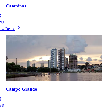
Campinas
PQ
ew Deals
Campo Grande
GR