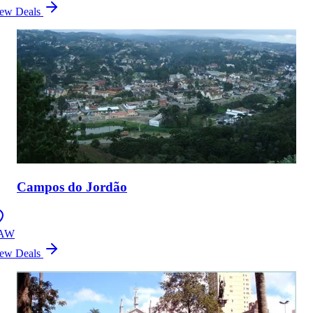
ew Deals
Campos do Jordão
AW
ew Deals