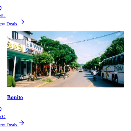
NU
ew Deals
Bonito
YO
ew Deals