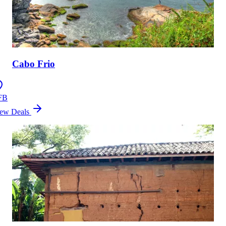
Cabo Frio
FB
ew Deals