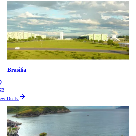
Brasilia
SB
ew Deals