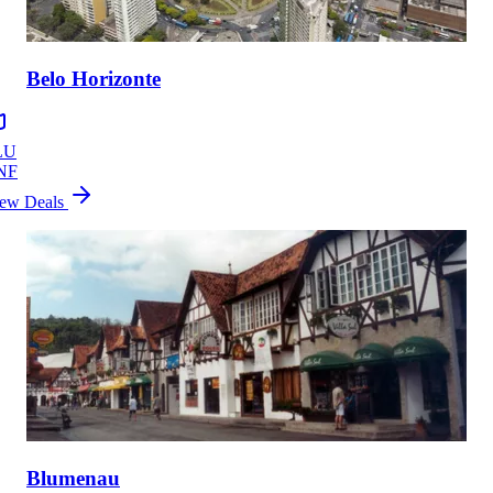
Belo Horizonte
LU
NF
ew Deals
Blumenau