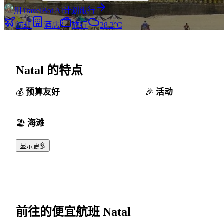
用TravelBot AI计划旅行
航班
酒店
旅行
28.2°C
Natal 的特点
预算友好
活动
海滩
显示更多
前往的便宜航班 Natal