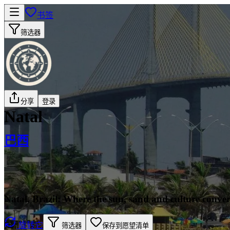
书签
筛选器
分享
登录
Natal
巴西
Natal, Brazil: Where the sun, sand and culture conve
旋转它
筛选器
保存到愿望清单