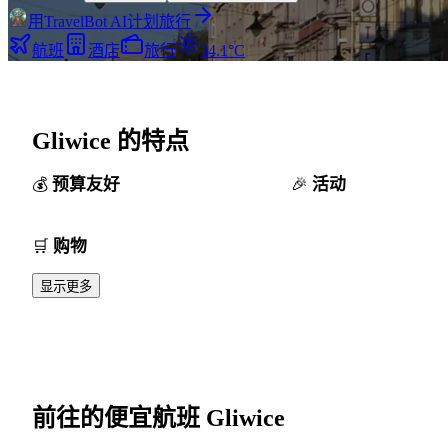
用TravelBot AI计划旅行
航班
酒店
旅行
34.1°C
Gliwice 的特点
预算友好
活动
购物
显示更多
前往的便宜航班 Gliwice