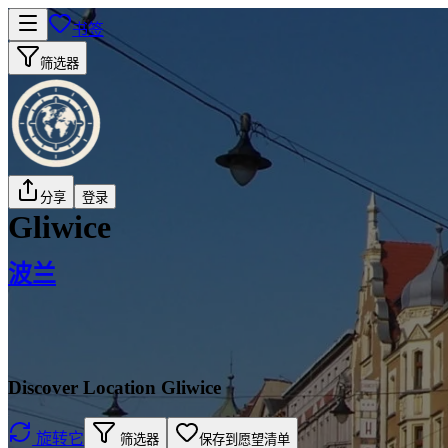
书签
筛选器
分享
登录
Gliwice
波兰
Discover Location Gliwice
旋转它
筛选器
保存到愿望清单