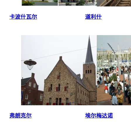
卡波什瓦尔
道利什
弗朗克尔
埃尔梅达诺