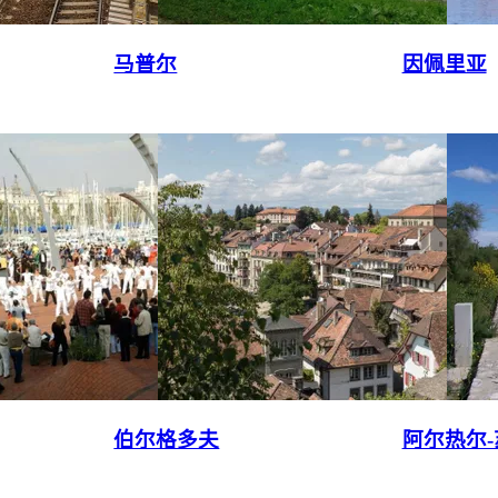
马普尔
因佩里亚
伯尔格多夫
阿尔热尔-