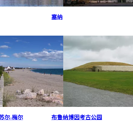
塞纳
苏尔-梅尔
布鲁纳博因考古公园