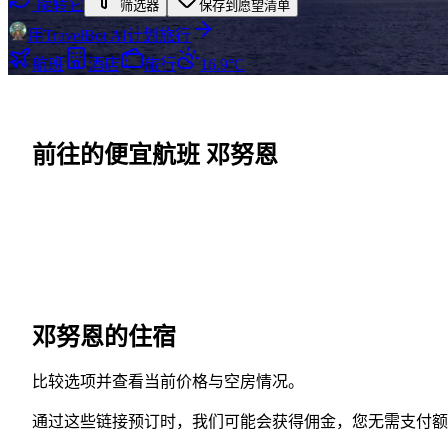
旋转它
筛选器
保存到愿望清单
用TravelBot AI计划旅行
航班
酒店
旅行
16.9°C
前往的便宜航班 邓努恩
邓努恩的住宿
比较选项并查看当前价格与空房情况。
通过这些链接预订时，我们可能会获得佣金，您无需支付额