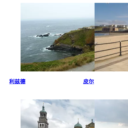
利兹德
皮尔