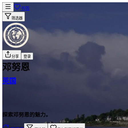
书签
筛选器
分享
登录
邓努恩
英国
探索邓努恩的魅力。