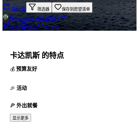
旋转它
筛选器
保存到愿望清单
用TravelBot AI计划旅行
航班
酒店
27.5°C
卡达凯斯 的特点
预算友好
活动
外出就餐
显示更多