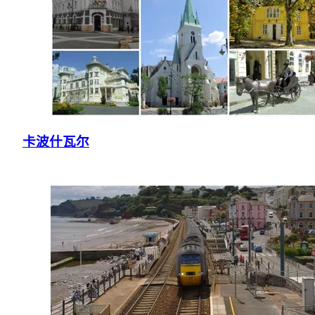
卡波什瓦尔