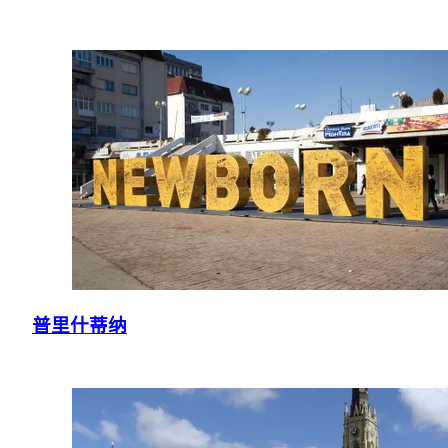
普里什蒂纳