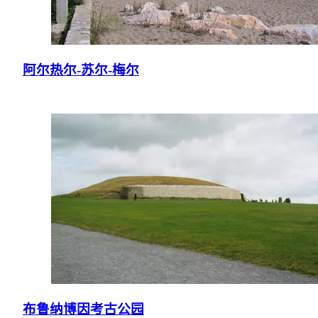
阿尔热尔-苏尔-梅尔
布鲁纳博因考古公园