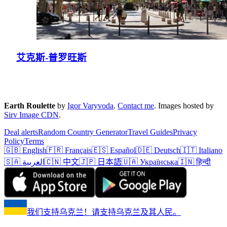
艾克斯-普罗旺斯
Earth Roulette
by
Igor Varyvoda
.
Contact me
.
Images hosted by
Sirv Image CDN
.
Deal alerts
Random Country Generator
Travel Guides
Privacy
Policy
Terms
🇬🇧 English
🇫🇷 Français
🇪🇸 Español
🇩🇪 Deutsch
🇮🇹 Italiano
🇸🇦 العربية
🇨🇳 中文
🇯🇵 日本語
🇺🇦 Українська
🇮🇳 हिन्दी
我们支持乌克兰！请支持乌克兰及其人民。