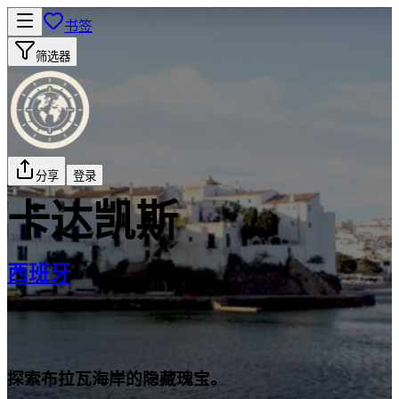
书签
筛选器
分享
登录
卡达凯斯
西班牙
探索布拉瓦海岸的隐藏瑰宝。