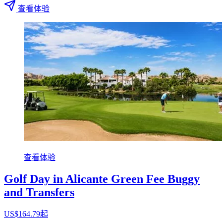
查看体验
查看体验
Golf Day in Alicante Green Fee Buggy
and Transfers
US$164.79起