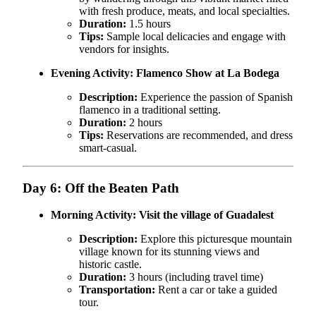
with fresh produce, meats, and local specialties.
Duration:
1.5 hours
Tips:
Sample local delicacies and engage with
vendors for insights.
Evening Activity:
Flamenco Show at La Bodega
Description:
Experience the passion of Spanish
flamenco in a traditional setting.
Duration:
2 hours
Tips:
Reservations are recommended, and dress
smart-casual.
Day 6: Off the Beaten Path
Morning Activity:
Visit the village of Guadalest
Description:
Explore this picturesque mountain
village known for its stunning views and
historic castle.
Duration:
3 hours (including travel time)
Transportation:
Rent a car or take a guided
tour.