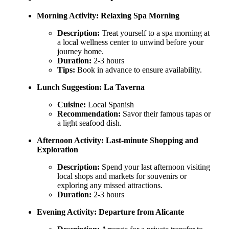
Morning Activity:
Relaxing Spa Morning
Description:
Treat yourself to a spa morning at
a local wellness center to unwind before your
journey home.
Duration:
2-3 hours
Tips:
Book in advance to ensure availability.
Lunch Suggestion:
La Taverna
Cuisine:
Local Spanish
Recommendation:
Savor their famous tapas or
a light seafood dish.
Afternoon Activity:
Last-minute Shopping and
Exploration
Description:
Spend your last afternoon visiting
local shops and markets for souvenirs or
exploring any missed attractions.
Duration:
2-3 hours
Evening Activity:
Departure from Alicante