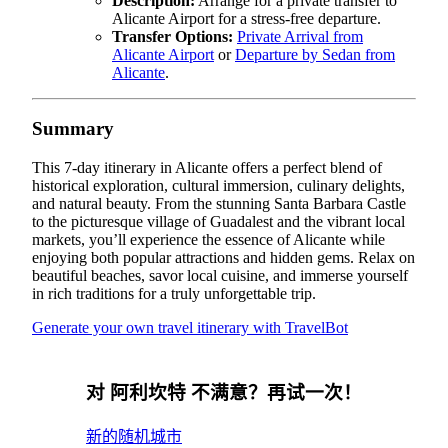
Description:
Arrange for a private transfer to
Alicante Airport for a stress-free departure.
Transfer Options:
Private Arrival from
Alicante Airport
or
Departure by Sedan from
Alicante
.
Summary
This 7-day itinerary in Alicante offers a perfect blend of
historical exploration, cultural immersion, culinary delights,
and natural beauty. From the stunning Santa Barbara Castle
to the picturesque village of Guadalest and the vibrant local
markets, you’ll experience the essence of Alicante while
enjoying both popular attractions and hidden gems. Relax on
beautiful beaches, savor local cuisine, and immerse yourself
in rich traditions for a truly unforgettable trip.
Generate your own travel itinerary with TravelBot
对 阿利坎特 不满意？再试一次！
新的随机城市