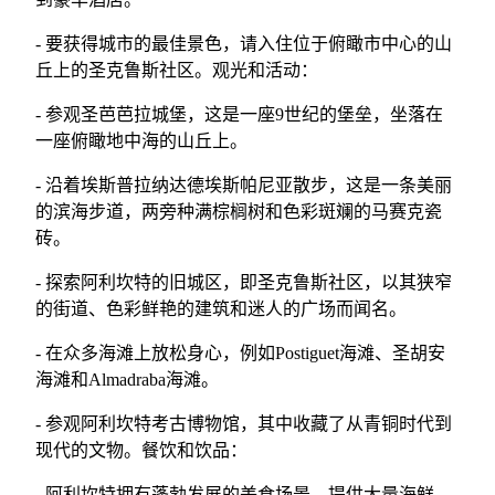
- 要获得城市的最佳景色，请入住位于俯瞰市中心的山
丘上的圣克鲁斯社区。观光和活动：
- 参观圣芭芭拉城堡，这是一座9世纪的堡垒，坐落在
一座俯瞰地中海的山丘上。
- 沿着埃斯普拉纳达德埃斯帕尼亚散步，这是一条美丽
的滨海步道，两旁种满棕榈树和色彩斑斓的马赛克瓷
砖。
- 探索阿利坎特的旧城区，即圣克鲁斯社区，以其狭窄
的街道、色彩鲜艳的建筑和迷人的广场而闻名。
- 在众多海滩上放松身心，例如Postiguet海滩、圣胡安
海滩和Almadraba海滩。
- 参观阿利坎特考古博物馆，其中收藏了从青铜时代到
现代的文物。餐饮和饮品：
- 阿利坎特拥有蓬勃发展的美食场景，提供大量海鲜、