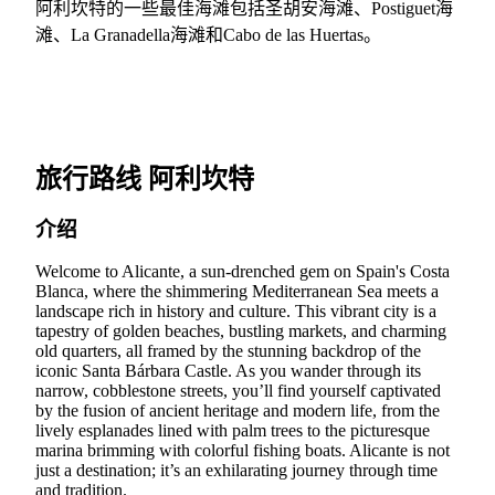
阿利坎特的一些最佳海滩包括圣胡安海滩、Postiguet海
滩、La Granadella海滩和Cabo de las Huertas。
旅行路线 阿利坎特
介绍
Welcome to Alicante, a sun-drenched gem on Spain's Costa
Blanca, where the shimmering Mediterranean Sea meets a
landscape rich in history and culture. This vibrant city is a
tapestry of golden beaches, bustling markets, and charming
old quarters, all framed by the stunning backdrop of the
iconic Santa Bárbara Castle. As you wander through its
narrow, cobblestone streets, you’ll find yourself captivated
by the fusion of ancient heritage and modern life, from the
lively esplanades lined with palm trees to the picturesque
marina brimming with colorful fishing boats. Alicante is not
just a destination; it’s an exhilarating journey through time
and tradition.