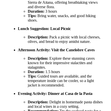
Sierra de Aitana, offering breathtaking views
and diverse flora.
Duration:
3 hours
Tips:
Bring water, snacks, and good hiking
shoes.
Lunch Suggestion:
Local Picnic
Description:
Pack a picnic with local cheeses,
olives, and bread to enjoy amidst nature.
Afternoon Activity:
Visit the Canelobre Caves
Description:
Explore these stunning caves
known for their impressive stalactites and
stalagmites.
Duration:
1.5 hours
Tips:
Guided tours are available, and the
temperature inside can be cooler, so a light
jacket is recommended.
Evening Activity:
Dinner at Casa de la Pasta
Description:
Delight in homemade pasta dishes
and local wines in a cozy setting.
Recommendation:
Try the seafood pasta for a