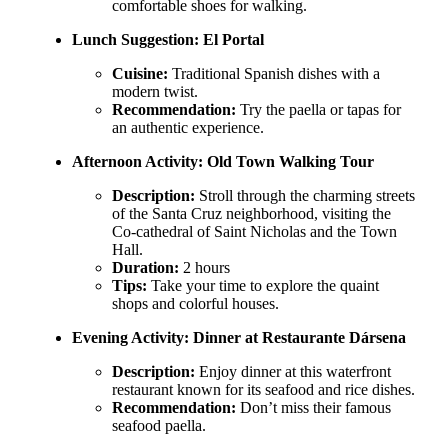
comfortable shoes for walking.
Lunch Suggestion:
El Portal
Cuisine:
Traditional Spanish dishes with a
modern twist.
Recommendation:
Try the paella or tapas for
an authentic experience.
Afternoon Activity:
Old Town Walking Tour
Description:
Stroll through the charming streets
of the Santa Cruz neighborhood, visiting the
Co-cathedral of Saint Nicholas and the Town
Hall.
Duration:
2 hours
Tips:
Take your time to explore the quaint
shops and colorful houses.
Evening Activity:
Dinner at Restaurante Dársena
Description:
Enjoy dinner at this waterfront
restaurant known for its seafood and rice dishes.
Recommendation:
Don’t miss their famous
seafood paella.