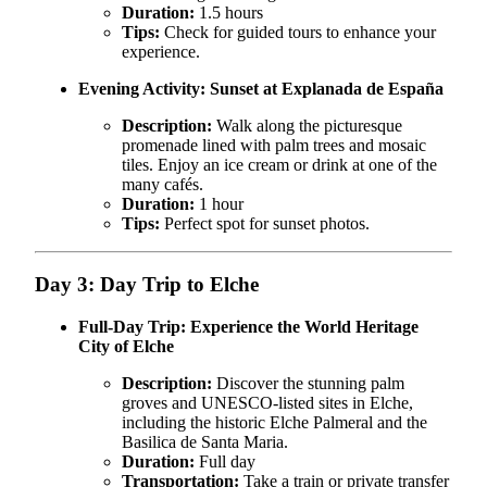
Duration:
1.5 hours
Tips:
Check for guided tours to enhance your
experience.
Evening Activity:
Sunset at Explanada de España
Description:
Walk along the picturesque
promenade lined with palm trees and mosaic
tiles. Enjoy an ice cream or drink at one of the
many cafés.
Duration:
1 hour
Tips:
Perfect spot for sunset photos.
Day 3: Day Trip to Elche
Full-Day Trip:
Experience the World Heritage
City of Elche
Description:
Discover the stunning palm
groves and UNESCO-listed sites in Elche,
including the historic Elche Palmeral and the
Basilica de Santa Maria.
Duration:
Full day
Transportation:
Take a train or private transfer