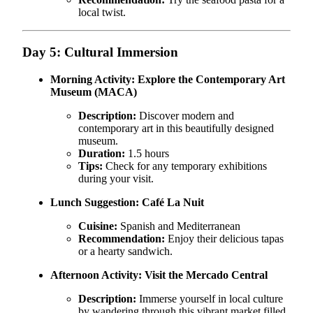
local twist.
Day 5: Cultural Immersion
Morning Activity:
Explore the Contemporary Art
Museum (MACA)
Description:
Discover modern and
contemporary art in this beautifully designed
museum.
Duration:
1.5 hours
Tips:
Check for any temporary exhibitions
during your visit.
Lunch Suggestion:
Café La Nuit
Cuisine:
Spanish and Mediterranean
Recommendation:
Enjoy their delicious tapas
or a hearty sandwich.
Afternoon Activity:
Visit the Mercado Central
Description:
Immerse yourself in local culture
by wandering through this vibrant market filled