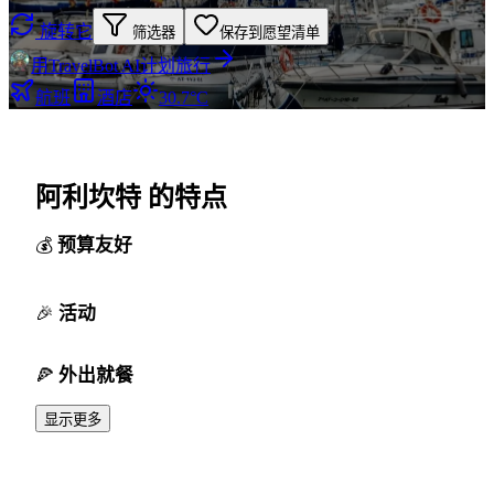
旋转它
筛选器
保存到愿望清单
用TravelBot AI计划旅行
航班
酒店
30.7°C
阿利坎特 的特点
预算友好
活动
外出就餐
显示更多