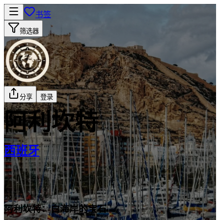
书签
筛选器
分享
登录
阿利坎特
西班牙
阿利坎特：白海岸的宝石