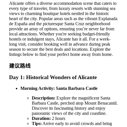
Alicante offers a diverse accommodation scene that caters to
every type of traveler, from luxury resorts with stunning sea
views to charming boutique hotels nestled in the historic
heart of the city. Popular areas such as the vibrant Explanada
de España and the picturesque Santa Cruz neighborhood
provide an array of options, ensuring you’re never far from
local attractions. Whether you're seeking budget-friendly
hostels or indulgent stays, Alicante has it all. For a week-
long visit, consider booking well in advance during peak
season to secure the best deals and locations. Explore the
listings below to find your perfect home away from home.
建议路线
Day 1: Historical Wonders of Alicante
Morning Activity:
Santa Barbara Castle
Description:
Explore the magnificent Santa
Barbara Castle, perched atop Mount Benacantil.
Discover its fascinating history and enjoy
panoramic views of the city and coastline.
Duration:
2 hours
Tips:
Arrive early to avoid crowds and bring