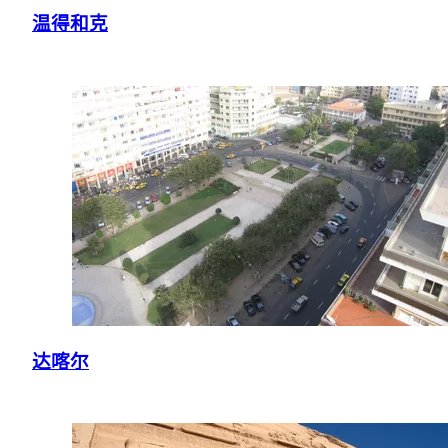
温得和克
达喀尔