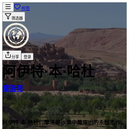
书签
筛选器
分享
登录
阿伊特·本·哈杜
摩洛哥
阿伊特·本·哈杜，摩洛哥沙漠中雕琢出的永恒杰作。