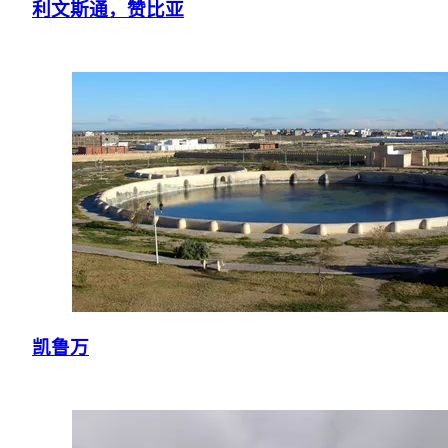
利文斯通，赞比亚
凯鲁万