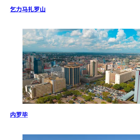
乞力马扎罗山
内罗毕