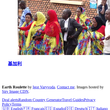
基加利
Earth Roulette
by
Igor Varyvoda
.
Contact me
.
Images hosted by
Sirv Image CDN
.
Deal alerts
Random Country Generator
Travel Guides
Privacy
Policy
Terms
🇬🇧 English
🇫🇷 Français
🇪🇸 Español
🇩🇪 Deutsch
🇮🇹 Italiano