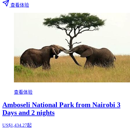
查看体验
查看体验
Amboseli National Park from Nairobi 3
Days and 2 nights
US$1,434.27起