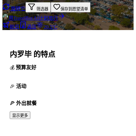
旋转它
筛选器
保存到愿望清单
用TravelBot AI计划旅行
航班
酒店
20.5°C
内罗毕 的特点
预算友好
活动
外出就餐
显示更多