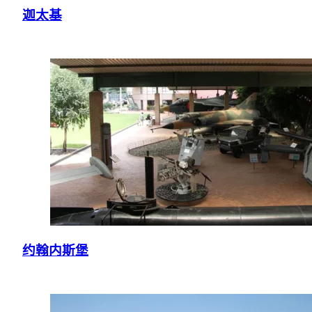
迦太基
约翰内斯堡