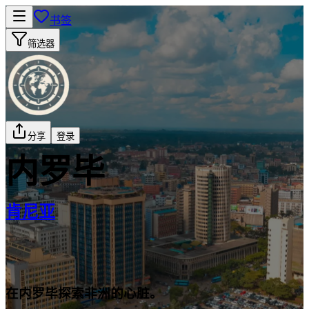
书签
筛选器
分享
登录
内罗毕
肯尼亚
在内罗毕探索非洲的心脏。