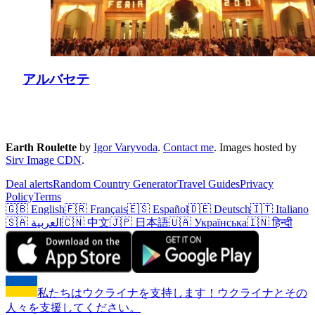
アルバセテ
Earth Roulette
by
Igor Varyvoda
.
Contact me
.
Images hosted by
Sirv Image CDN
.
Deal alerts
Random Country Generator
Travel Guides
Privacy
Policy
Terms
🇬🇧 English
🇫🇷 Français
🇪🇸 Español
🇩🇪 Deutsch
🇮🇹 Italiano
🇸🇦 العربية
🇨🇳 中文
🇯🇵 日本語
🇺🇦 Українська
🇮🇳 हिन्दी
私たちはウクライナを支持します！ウクライナとその
人々を支援してください。