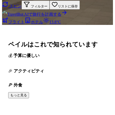
スピン
フィルター
リストに保存
TravelBot AIで旅行を計画する
フライト
ホテル
13.8°C
ペイルはこれで知られています
予算に優しい
アクティビティ
外食
もっと見る