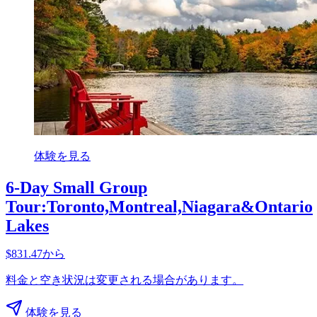
体験を見る
6-Day Small Group
Tour:Toronto,Montreal,Niagara&Ontario
Lakes
$831.47から
料金と空き状況は変更される場合があります。
体験を見る