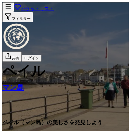
バケットリスト
フィルター
共有
ログイン
ペイル
マン島
ペイル（マン島）の美しさを発見しよう