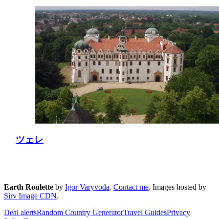
ツェレ
Earth Roulette
by
Igor Varyvoda
.
Contact me
.
Images hosted by
Sirv Image CDN
.
Deal alerts
Random Country Generator
Travel Guides
Privacy