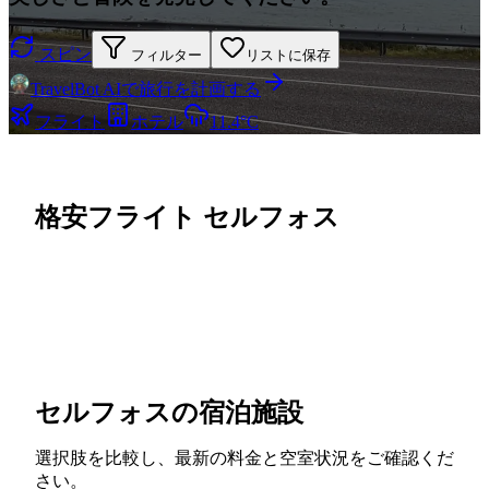
スピン
フィルター
リストに保存
TravelBot AIで旅行を計画する
フライト
ホテル
11.4°C
格安フライト セルフォス
セルフォスの宿泊施設
選択肢を比較し、最新の料金と空室状況をご確認くだ
さい。