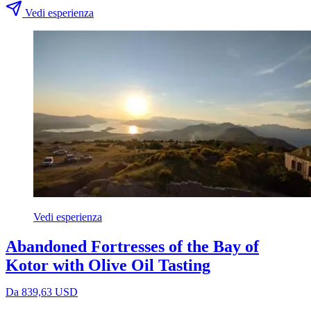
Vedi esperienza
Vedi esperienza
Abandoned Fortresses of the Bay of
Kotor with Olive Oil Tasting
Da 839,63 USD