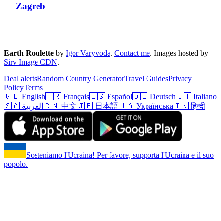
Zagreb
Earth Roulette
by
Igor Varyvoda
.
Contact me
.
Images hosted by
Sirv Image CDN
.
Deal alerts
Random Country Generator
Travel Guides
Privacy
Policy
Terms
🇬🇧 English
🇫🇷 Français
🇪🇸 Español
🇩🇪 Deutsch
🇮🇹 Italiano
🇸🇦 العربية
🇨🇳 中文
🇯🇵 日本語
🇺🇦 Українська
🇮🇳 हिन्दी
Sosteniamo l'Ucraina! Per favore, supporta l'Ucraina e il suo
popolo.