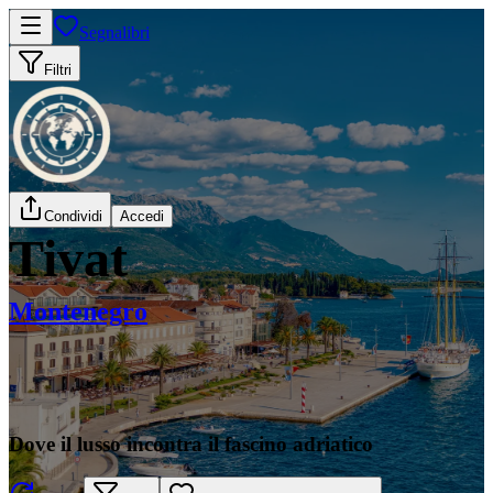
Segnalibri
Filtri
Condividi
Accedi
Tivat
Montenegro
Dove il lusso incontra il fascino adriatico