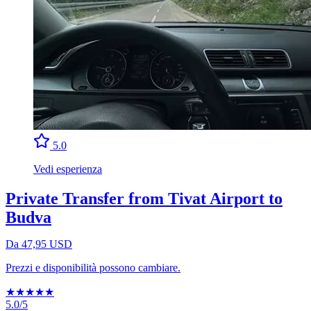
5.0
Vedi esperienza
Private Transfer from Tivat Airport to
Budva
Da 47,95 USD
Prezzi e disponibilità possono cambiare.
★
★
★
★
★
5.0/5