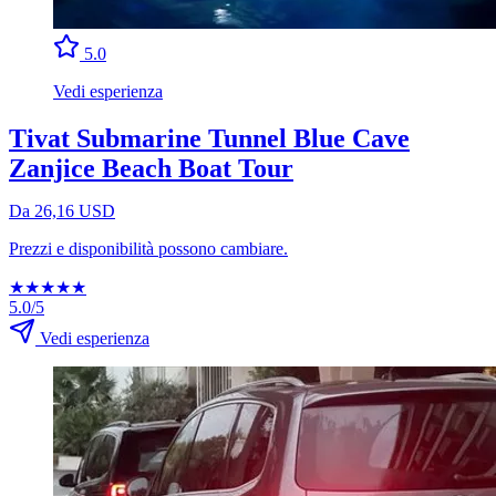
5.0
Vedi esperienza
Tivat Submarine Tunnel Blue Cave
Zanjice Beach Boat Tour
Da 26,16 USD
Prezzi e disponibilità possono cambiare.
★
★
★
★
★
5.0/5
Vedi esperienza