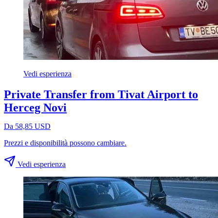
Vedi esperienza
Private Transfer from Tivat Airport to
Herceg Novi
Da 58,85 USD
Prezzi e disponibilità possono cambiare.
Vedi esperienza