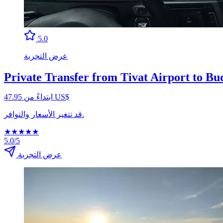
5.0
عرض التجربة
Private Transfer from Tivat Airport to Bu
ابتداءً من ‏47.95 US$
قد تتغير الأسعار والتوافر.
★
★
★
★
★
5.0/5
عرض التجربة