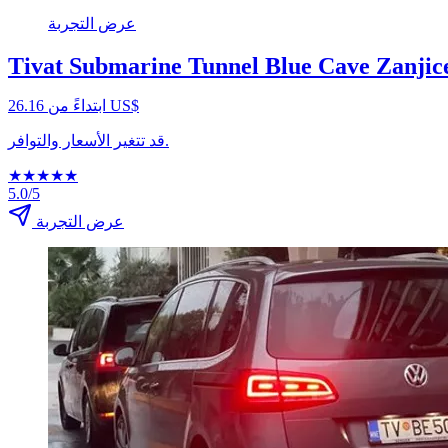
عرض التجربة
Tivat Submarine Tunnel Blue Cave Zanjic
ابتداءً من ‏26.16 US$
قد تتغير الأسعار والتوافر.
★
★
★
★
★
5.0/5
عرض التجربة