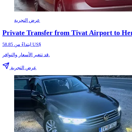
عرض التجربة
Private Transfer from Tivat Airport to He
ابتداءً من ‏58.85 US$
قد تتغير الأسعار والتوافر.
عرض التجربة