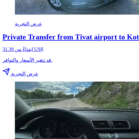
عرض التجربة
Private Transfer from Tivat airport to Ko
ابتداءً من ‏31.39 US$
قد تتغير الأسعار والتوافر.
عرض التجربة