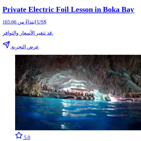
Private Electric Foil Lesson in Boka Bay
ابتداءً من ‏165.66 US$
قد تتغير الأسعار والتوافر.
عرض التجربة
5.0