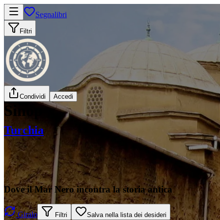
Segnalibri
Filtri
Condividi
Accedi
Sinop
Turchia
Dove il Mar Nero incontra la storia antica
Giralo
Filtri
Salva nella lista dei desideri