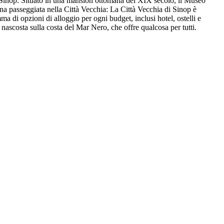
 di Sinop: Situato in una mansion ottomana del XIX secolo, il Museo
una passeggiata nella Città Vecchia: La Città Vecchia di Sinop è
mma di opzioni di alloggio per ogni budget, inclusi hotel, ostelli e
a nascosta sulla costa del Mar Nero, che offre qualcosa per tutti.