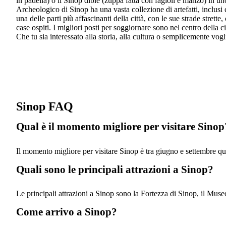
in padella) o il Sinop dible (zuppa fatta con fagioli e manzo) in u
Archeologico di Sinop ha una vasta collezione di artefatti, inclusi
una delle parti più affascinanti della città, con le sue strade stret
case ospiti. I migliori posti per soggiornare sono nel centro della 
Che tu sia interessato alla storia, alla cultura o semplicemente vogli
Sinop FAQ
Qual è il momento migliore per visitare Sinop
Il momento migliore per visitare Sinop è tra giugno e settembre qu
Quali sono le principali attrazioni a Sinop?
Le principali attrazioni a Sinop sono la Fortezza di Sinop, il Muse
Come arrivo a Sinop?