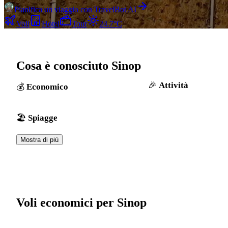
Pianifica un viaggio con TravelBot AI
Voli
Hotel
Tour
24.7°C
Cosa è conosciuto Sinop
Attività
Economico
Spiagge
Mostra di più
Voli economici per Sinop