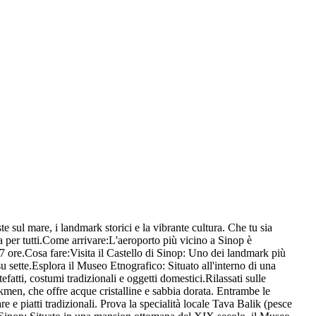
e sul mare, i landmark storici e la vibrante cultura. Che tu sia
osa per tutti.Come arrivare:L'aeroporto più vicino a Sinop è
a 7 ore.Cosa fare:Visita il Castello di Sinop: Uno dei landmark più
i su sette.Esplora il Museo Etnografico: Situato all'interno di una
atti, costumi tradizionali e oggetti domestici.Rilassati sulle
kmen, che offre acque cristalline e sabbia dorata. Entrambe le
re e piatti tradizionali. Prova la specialità locale Tava Balik (pesce