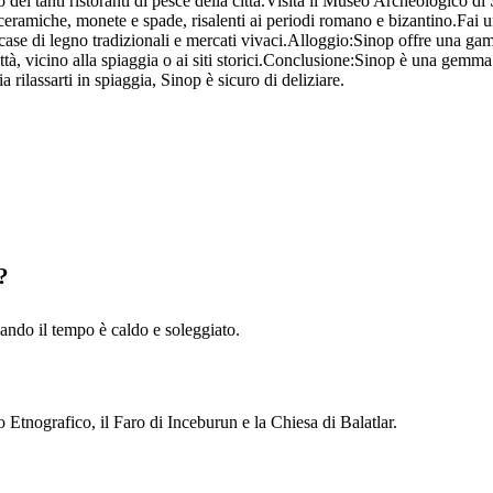
no dei tanti ristoranti di pesce della città.Visita il Museo Archeologico
 ceramiche, monete e spade, risalenti ai periodi romano e bizantino.Fai 
te, case di legno tradizionali e mercati vivaci.Alloggio:Sinop offre una ga
città, vicino alla spiaggia o ai siti storici.Conclusione:Sinop è una gemm
a rilassarti in spiaggia, Sinop è sicuro di deliziare.
?
ando il tempo è caldo e soleggiato.
o Etnografico, il Faro di Inceburun e la Chiesa di Balatlar.