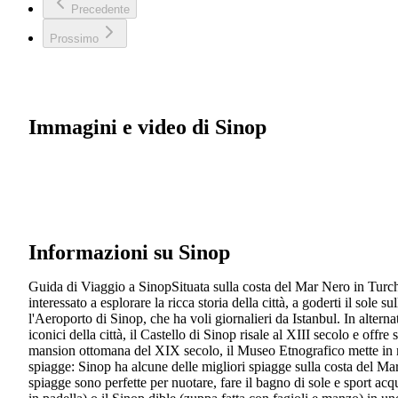
Precedente
Prossimo
Immagini e video di Sinop
Informazioni su Sinop
Guida di Viaggio a SinopSituata sulla costa del Mar Nero in Turchia,
interessato a esplorare la ricca storia della città, a goderti il sol
l'Aeroporto di Sinop, che ha voli giornalieri da Istanbul. In alter
iconici della città, il Castello di Sinop risale al XIII secolo e offr
mansion ottomana del XIX secolo, il Museo Etnografico mette in mostr
spiagge: Sinop ha alcune delle migliori spiagge sulla costa del Ma
spiagge sono perfette per nuotare, fare il bagno di sole e sport acqu