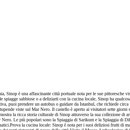
 Sinop è una affascinante città portuale nota per le sue pittoresche vist
e sulle spiagge sabbiose o a deliziarti con la cucina locale, Sinop ha qualc
nativa, puoi prendere un autobus o guidare da Istanbul, che richiede circ
e stupende viste sul Mar Nero. Il castello è aperto ai visitatori sette giorn
a la ricca storia culturale di Sinop attraverso la sua collezione di artef
r Nero. Le più popolari sono la Spiaggia di Sarikum e la Spiaggia di Di
atici.Prova la cucina locale: Sinop è nota per i suoi deliziosi frutti di ma