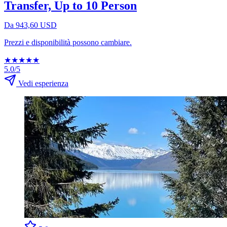
Transfer, Up to 10 Person
Da 943,60 USD
Prezzi e disponibilità possono cambiare.
★
★
★
★
★
5.0/5
Vedi esperienza