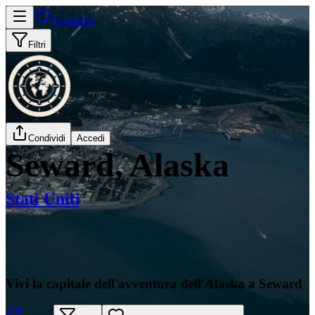
Segnalibri
Filtri
Condividi
Accedi
Seward, Alaska
Stati Uniti
Vivi la capitale dell'avventura dell'Alaska a Seward