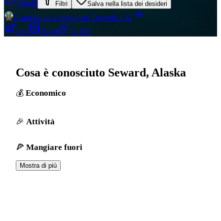
Giralo
Filtri
Salva nella lista dei desideri
Pianifica un viaggio con TravelBot AI
Voli
Hotel
11.8°C
Cosa è conosciuto Seward, Alaska
Economico
Attività
Mangiare fuori
Mostra di più