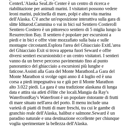
CenterL'Alaska SeaLife Center è un centro di ricerca e
riabilitazione per animali marini. I visitatori possono vedere
leoni marini, pulcinella di mare, polpi e altra vita marina
dell'Alaska. C'è anche un'esposizione interattiva sulla gara di
slitte Iditarod.Cammina o vai in bici sul Sentiero CostieroIl
Sentiero Costiero è un pittoresco sentiero di 5 miglia lungo la
Resurrection Bay. Il sentiero è popolare per escursioni a
piedi e in bici e offre viste mozzafiato sulla baia e sulle
montagne circostanti.Esplora l'area del Ghiacciaio ExitL'area
del Ghiacciaio Exit si trova appena fuori Seward e offre
diversi sentieri escursionistici e un centro visitatori. I sentieri
vanno da un breve percorso pavimentato fino al punto
panoramico del ghiacciaio a escursioni più lunghe e
faticose.Assisti alla Gara del Monte MarathonLa Gara del
Monte Marathon si svolge ogni anno il 4 luglio ed è una
corsa a piedi impegnativa su e giù per il Monte Marathon
alto 3.022 piedi. La gara è una tradizione alaskana di lunga
data e attira sia atleti d'élite che locali.Mangia da Ray's
WaterfrontRay's Waterfront è un popolare ristorante di frutti
di mare situato nell'area del porto. Il menu include una
varietà di piatti di frutti di mare freschi, tra cui le gambe di
granchio reale dell'Alaska, halibut e salmone.Seward è un
paradiso naturale e una destinazione eccellente per chiunque
voglia sperimentare la bellezza dell'Alaska.