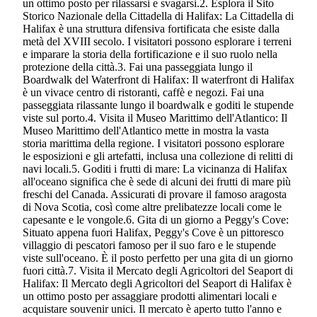
un ottimo posto per rilassarsi e svagarsi.2. Esplora il Sito
Storico Nazionale della Cittadella di Halifax: La Cittadella di
Halifax è una struttura difensiva fortificata che esiste dalla
metà del XVIII secolo. I visitatori possono esplorare i terreni
e imparare la storia della fortificazione e il suo ruolo nella
protezione della città.3. Fai una passeggiata lungo il
Boardwalk del Waterfront di Halifax: Il waterfront di Halifax
è un vivace centro di ristoranti, caffè e negozi. Fai una
passeggiata rilassante lungo il boardwalk e goditi le stupende
viste sul porto.4. Visita il Museo Marittimo dell'Atlantico: Il
Museo Marittimo dell'Atlantico mette in mostra la vasta
storia marittima della regione. I visitatori possono esplorare
le esposizioni e gli artefatti, inclusa una collezione di relitti di
navi locali.5. Goditi i frutti di mare: La vicinanza di Halifax
all'oceano significa che è sede di alcuni dei frutti di mare più
freschi del Canada. Assicurati di provare il famoso aragosta
di Nova Scotia, così come altre prelibatezze locali come le
capesante e le vongole.6. Gita di un giorno a Peggy's Cove:
Situato appena fuori Halifax, Peggy's Cove è un pittoresco
villaggio di pescatori famoso per il suo faro e le stupende
viste sull'oceano. È il posto perfetto per una gita di un giorno
fuori città.7. Visita il Mercato degli Agricoltori del Seaport di
Halifax: Il Mercato degli Agricoltori del Seaport di Halifax è
un ottimo posto per assaggiare prodotti alimentari locali e
acquistare souvenir unici. Il mercato è aperto tutto l'anno e