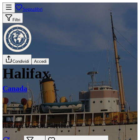
Segnalibri
Filtri
Condividi
Accedi
Halifax
Canada
Halifax: Una città sul mare