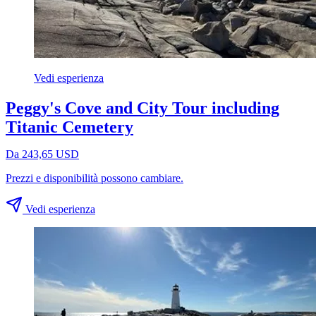
Vedi esperienza
Peggy's Cove and City Tour including
Titanic Cemetery
Da 243,65 USD
Prezzi e disponibilità possono cambiare.
Vedi esperienza