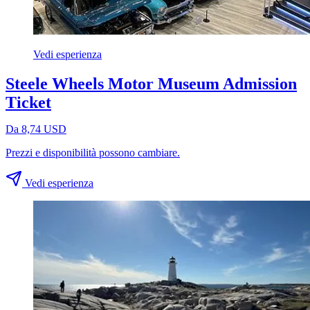
Vedi esperienza
Steele Wheels Motor Museum Admission
Ticket
Da 8,74 USD
Prezzi e disponibilità possono cambiare.
Vedi esperienza