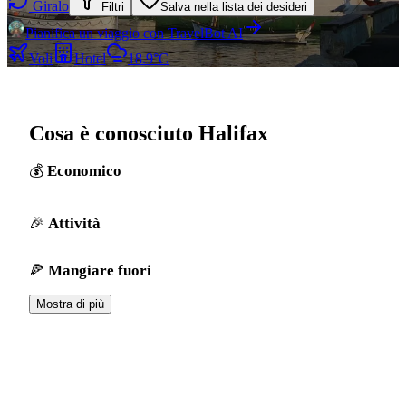
Giralo
Filtri
Salva nella lista dei desideri
Pianifica un viaggio con TravelBot AI
Voli
Hotel
18.9°C
Cosa è conosciuto Halifax
Economico
Attività
Mangiare fuori
Mostra di più