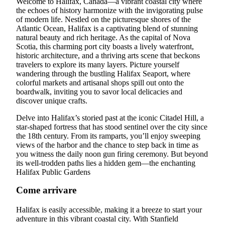
Welcome to Halifax, Canada—a vibrant coastal city where
the echoes of history harmonize with the invigorating pulse
of modern life. Nestled on the picturesque shores of the
Atlantic Ocean, Halifax is a captivating blend of stunning
natural beauty and rich heritage. As the capital of Nova
Scotia, this charming port city boasts a lively waterfront,
historic architecture, and a thriving arts scene that beckons
travelers to explore its many layers. Picture yourself
wandering through the bustling Halifax Seaport, where
colorful markets and artisanal shops spill out onto the
boardwalk, inviting you to savor local delicacies and
discover unique crafts.
Delve into Halifax’s storied past at the iconic Citadel Hill, a
star-shaped fortress that has stood sentinel over the city since
the 18th century. From its ramparts, you’ll enjoy sweeping
views of the harbor and the chance to step back in time as
you witness the daily noon gun firing ceremony. But beyond
its well-trodden paths lies a hidden gem—the enchanting
Halifax Public Gardens
Come arrivare
Halifax is easily accessible, making it a breeze to start your
adventure in this vibrant coastal city. With Stanfield