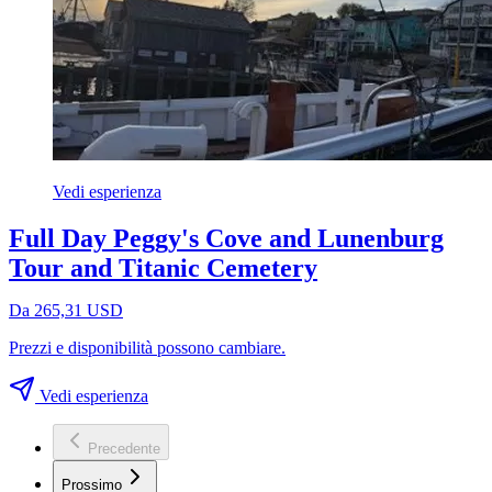
Vedi esperienza
Full Day Peggy's Cove and Lunenburg
Tour and Titanic Cemetery
Da 265,31 USD
Prezzi e disponibilità possono cambiare.
Vedi esperienza
Precedente
Prossimo