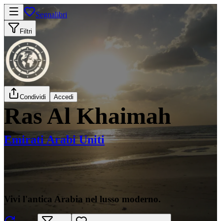
Segnalibri
Filtri
Condividi
Accedi
Ras Al Khaimah
Emirati Arabi Uniti
Vivi l'antica Arabia nel lusso moderno.