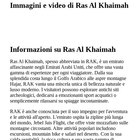
Immagini e video di Ras Al Khaimah
Informazioni su Ras Al Khaimah
Ras Al Khaimah, spesso abbreviata in RAK, è un emirato
affascinante negli Emirati Arabi Uniti, che offre una vasta
gamma di esperienze per ogni viaggiatore. Dalla sua
splendida costa lungo il Golfo Arabico alle aspre montagne
Hajar, RAK vanta una miscela unica di bellezza naturale e
lusso moderno. I visitatori possono esplorare antichi siti
archeologici, dedicarsi a emozionanti sport acquatici o
semplicemente rilassarsi su spiagge incontaminate.
RAK è anche conosciuta per il suo impegno per l'avventura
e le attività all'aperto. L'emirato ospita la zipline più lunga
del mondo, Jebel Jais Flight, che offre viste mozzafiato sulle
montagne circostanti. Altre attività popolari includono
escursioni, mountain bike e safari nel deserto. Con la sua
calda ospitalità, la ricca cultura e una vasta gamma di