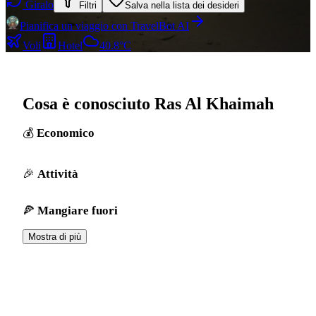
Giralo
Filtri
Salva nella lista dei desideri
Pianifica un viaggio con TravelBot AI
Voli
Hotel
40.8°C
Cosa è conosciuto Ras Al Khaimah
Economico
Attività
Mangiare fuori
Mostra di più