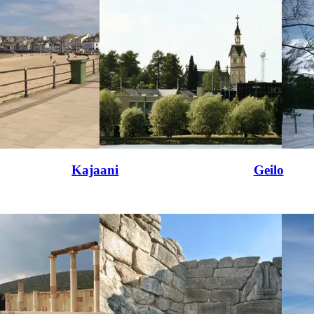
Kajaani
Geilo