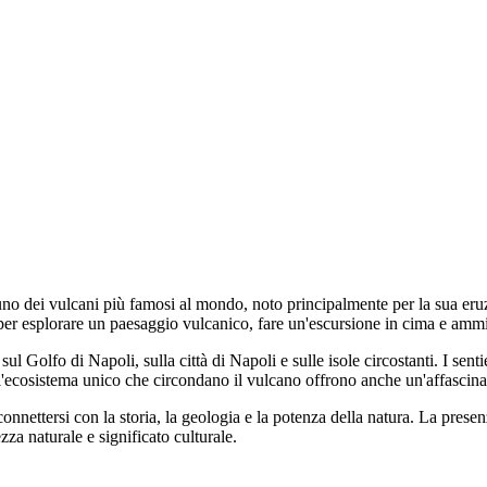
 uno dei vulcani più famosi al mondo, noto principalmente per la sua eru
 per esplorare un paesaggio vulcanico, fare un'escursione in cima e ammi
sul Golfo di Napoli, sulla città di Napoli e sulle isole circostanti. I se
e l'ecosistema unico che circondano il vulcano offrono anche un'affascinan
 connettersi con la storia, la geologia e la potenza della natura. La pres
zza naturale e significato culturale.