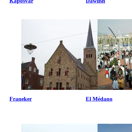
Kaposvár
Dawlish
Franeker
El Médano