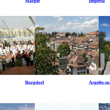
Marple
Imperia
Burgdorf
Argelès-s