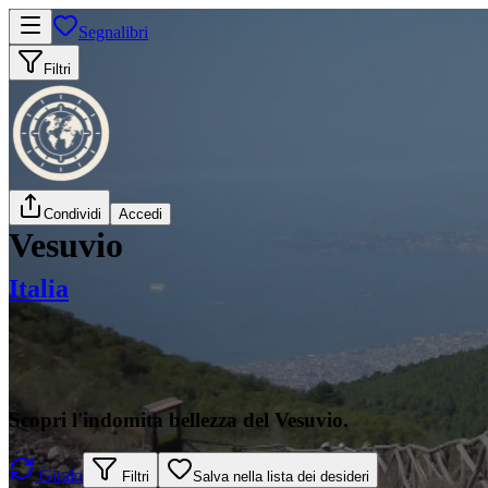
Segnalibri
Filtri
Condividi
Accedi
Vesuvio
Italia
Scopri l'indomita bellezza del Vesuvio.
Giralo
Filtri
Salva nella lista dei desideri