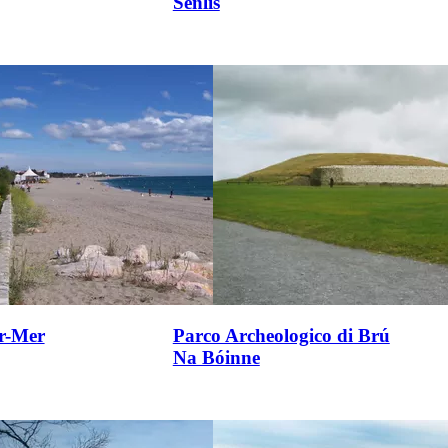
Senlis
ur-Mer
Parco Archeologico di Brú
Na Bóinne