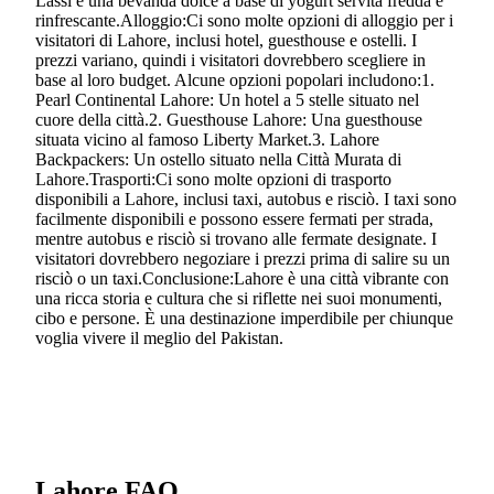
Lassi è una bevanda dolce a base di yogurt servita fredda e
rinfrescante.Alloggio:Ci sono molte opzioni di alloggio per i
visitatori di Lahore, inclusi hotel, guesthouse e ostelli. I
prezzi variano, quindi i visitatori dovrebbero scegliere in
base al loro budget. Alcune opzioni popolari includono:1.
Pearl Continental Lahore: Un hotel a 5 stelle situato nel
cuore della città.2. Guesthouse Lahore: Una guesthouse
situata vicino al famoso Liberty Market.3. Lahore
Backpackers: Un ostello situato nella Città Murata di
Lahore.Trasporti:Ci sono molte opzioni di trasporto
disponibili a Lahore, inclusi taxi, autobus e risciò. I taxi sono
facilmente disponibili e possono essere fermati per strada,
mentre autobus e risciò si trovano alle fermate designate. I
visitatori dovrebbero negoziare i prezzi prima di salire su un
risciò o un taxi.Conclusione:Lahore è una città vibrante con
una ricca storia e cultura che si riflette nei suoi monumenti,
cibo e persone. È una destinazione imperdibile per chiunque
voglia vivere il meglio del Pakistan.
Lahore FAQ