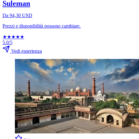
Suleman
Da 94,30 USD
Prezzi e disponibilità possono cambiare.
★
★
★
★
★
5.0/5
Vedi esperienza