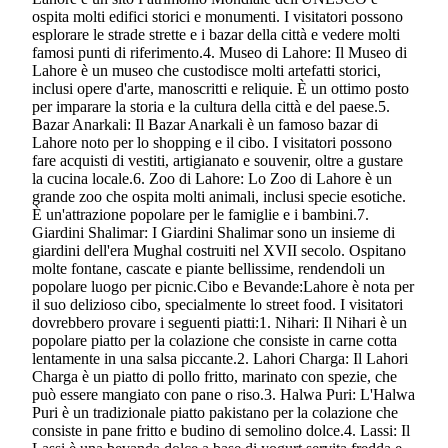
ospita molti edifici storici e monumenti. I visitatori possono
esplorare le strade strette e i bazar della città e vedere molti
famosi punti di riferimento.4. Museo di Lahore: Il Museo di
Lahore è un museo che custodisce molti artefatti storici,
inclusi opere d'arte, manoscritti e reliquie. È un ottimo posto
per imparare la storia e la cultura della città e del paese.5.
Bazar Anarkali: Il Bazar Anarkali è un famoso bazar di
Lahore noto per lo shopping e il cibo. I visitatori possono
fare acquisti di vestiti, artigianato e souvenir, oltre a gustare
la cucina locale.6. Zoo di Lahore: Lo Zoo di Lahore è un
grande zoo che ospita molti animali, inclusi specie esotiche.
È un'attrazione popolare per le famiglie e i bambini.7.
Giardini Shalimar: I Giardini Shalimar sono un insieme di
giardini dell'era Mughal costruiti nel XVII secolo. Ospitano
molte fontane, cascate e piante bellissime, rendendoli un
popolare luogo per picnic.Cibo e Bevande:Lahore è nota per
il suo delizioso cibo, specialmente lo street food. I visitatori
dovrebbero provare i seguenti piatti:1. Nihari: Il Nihari è un
popolare piatto per la colazione che consiste in carne cotta
lentamente in una salsa piccante.2. Lahori Charga: Il Lahori
Charga è un piatto di pollo fritto, marinato con spezie, che
può essere mangiato con pane o riso.3. Halwa Puri: L'Halwa
Puri è un tradizionale piatto pakistano per la colazione che
consiste in pane fritto e budino di semolino dolce.4. Lassi: Il