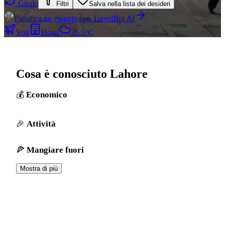
Giralo
Filtri
Salva nella lista dei desideri
Pianifica un viaggio con TravelBot AI
Voli
Hotel
36.5°C
Cosa è conosciuto Lahore
Economico
Attività
Mangiare fuori
Mostra di più