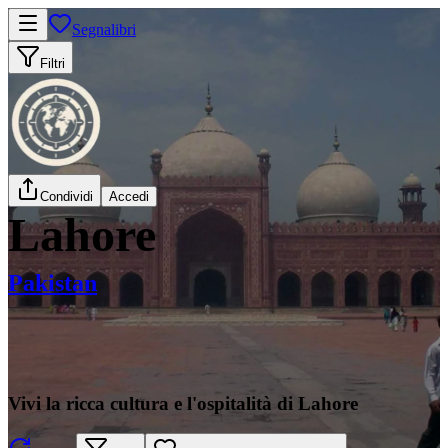
Segnalibri
Filtri
Condividi
Accedi
Lahore
Pakistan
Vivi la ricca cultura e l'ospitalità di Lahore