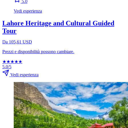
5.0
Vedi esperienza
Lahore Heritage and Cultural Guided
Tour
Da 105,61 USD
Prezzi e disponibilità possono cambiare.
★
★
★
★
★
5.0/5
Vedi esperienza