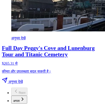
अनुभव देखें
Full Day Peggy's Cove and Lunenburg
Tour and Titanic Cemetery
$265.31 से
कीमत और उपलब्धता बदल सकती है।
अनुभव देखें
पिछला
अगला