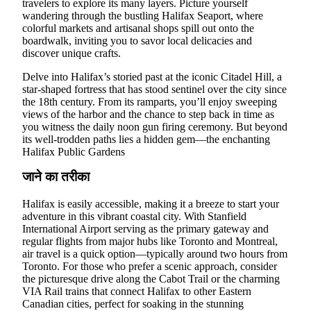
travelers to explore its many layers. Picture yourself
wandering through the bustling Halifax Seaport, where
colorful markets and artisanal shops spill out onto the
boardwalk, inviting you to savor local delicacies and
discover unique crafts.
Delve into Halifax’s storied past at the iconic Citadel Hill, a
star-shaped fortress that has stood sentinel over the city since
the 18th century. From its ramparts, you’ll enjoy sweeping
views of the harbor and the chance to step back in time as
you witness the daily noon gun firing ceremony. But beyond
its well-trodden paths lies a hidden gem—the enchanting
Halifax Public Gardens
जाने का तरीका
Halifax is easily accessible, making it a breeze to start your
adventure in this vibrant coastal city. With Stanfield
International Airport serving as the primary gateway and
regular flights from major hubs like Toronto and Montreal,
air travel is a quick option—typically around two hours from
Toronto. For those who prefer a scenic approach, consider
the picturesque drive along the Cabot Trail or the charming
VIA Rail trains that connect Halifax to other Eastern
Canadian cities, perfect for soaking in the stunning