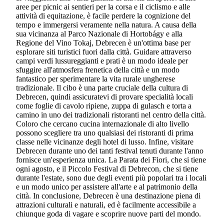
aree per picnic ai sentieri per la corsa e il ciclismo e alle
attività di equitazione, è facile perdere la cognizione del
tempo e immergersi veramente nella natura. A causa della
sua vicinanza al Parco Nazionale di Hortobágy e alla
Regione del Vino Tokaj, Debrecen è un'ottima base per
esplorare siti turistici fuori dalla città. Guidare attraverso
campi verdi lussureggianti e prati è un modo ideale per
sfuggire all'atmosfera frenetica della città e un modo
fantastico per sperimentare la vita rurale ungherese
tradizionale. Il cibo è una parte cruciale della cultura di
Debrecen, quindi assicuratevi di provare specialità locali
come foglie di cavolo ripiene, zuppa di gulasch e torta a
camino in uno dei tradizionali ristoranti nel centro della città.
Coloro che cercano cucina internazionale di alto livello
possono scegliere tra uno qualsiasi dei ristoranti di prima
classe nelle vicinanze degli hotel di lusso. Infine, visitare
Debrecen durante uno dei tanti festival tenuti durante l'anno
fornisce un'esperienza unica. La Parata dei Fiori, che si tiene
ogni agosto, e il Piccolo Festival di Debrecon, che si tiene
durante l'estate, sono due degli eventi più popolari tra i locali
e un modo unico per assistere all'arte e al patrimonio della
città. In conclusione, Debrecen è una destinazione piena di
attrazioni culturali e naturali, ed è facilmente accessibile a
chiunque goda di vagare e scoprire nuove parti del mondo.