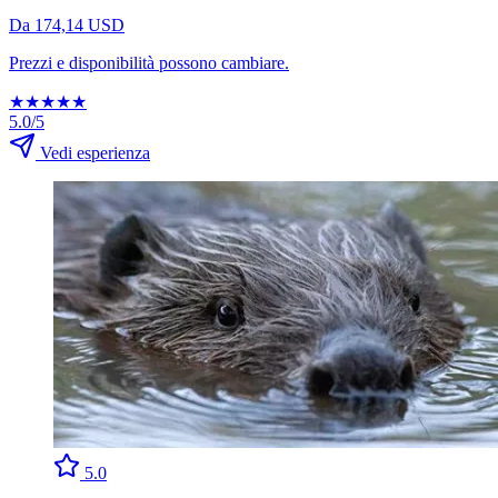
Da 174,14 USD
Prezzi e disponibilità possono cambiare.
★
★
★
★
★
5.0/5
Vedi esperienza
5.0