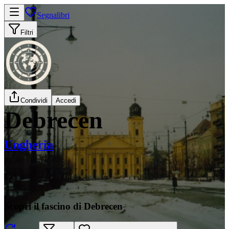
Segnalibri
Filtri
Condividi
Accedi
Debrecen
Ungheria
Scopri il fascino di Debrecen