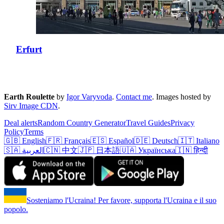
Erfurt
Earth Roulette
by
Igor Varyvoda
.
Contact me
.
Images hosted by
Sirv Image CDN
.
Deal alerts
Random Country Generator
Travel Guides
Privacy
Policy
Terms
🇬🇧 English
🇫🇷 Français
🇪🇸 Español
🇩🇪 Deutsch
🇮🇹 Italiano
🇸🇦 العربية
🇨🇳 中文
🇯🇵 日本語
🇺🇦 Українська
🇮🇳 हिन्दी
Sosteniamo l'Ucraina! Per favore, supporta l'Ucraina e il suo
popolo.