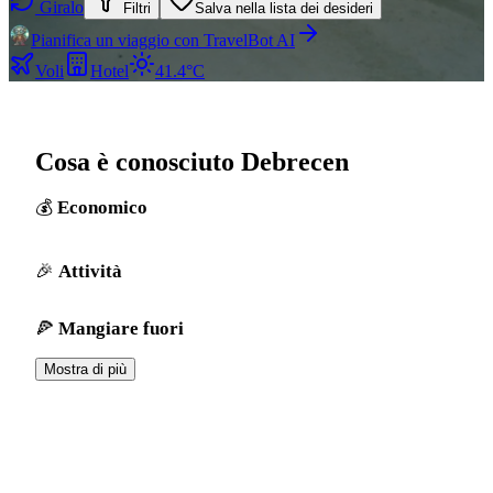
Giralo
Filtri
Salva nella lista dei desideri
Pianifica un viaggio con TravelBot AI
Voli
Hotel
41.4°C
Cosa è conosciuto Debrecen
Economico
Attività
Mangiare fuori
Mostra di più