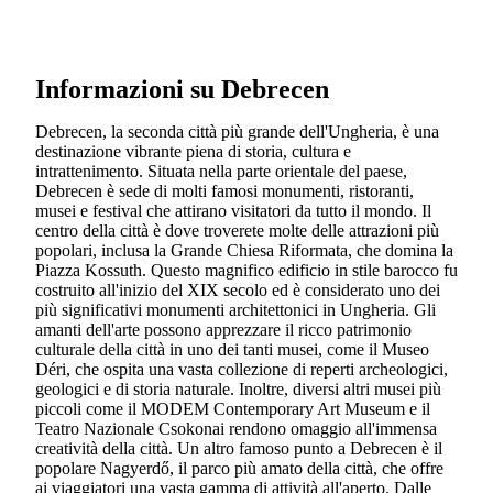
Informazioni su Debrecen
Debrecen, la seconda città più grande dell'Ungheria, è una
destinazione vibrante piena di storia, cultura e
intrattenimento. Situata nella parte orientale del paese,
Debrecen è sede di molti famosi monumenti, ristoranti,
musei e festival che attirano visitatori da tutto il mondo. Il
centro della città è dove troverete molte delle attrazioni più
popolari, inclusa la Grande Chiesa Riformata, che domina la
Piazza Kossuth. Questo magnifico edificio in stile barocco fu
costruito all'inizio del XIX secolo ed è considerato uno dei
più significativi monumenti architettonici in Ungheria. Gli
amanti dell'arte possono apprezzare il ricco patrimonio
culturale della città in uno dei tanti musei, come il Museo
Déri, che ospita una vasta collezione di reperti archeologici,
geologici e di storia naturale. Inoltre, diversi altri musei più
piccoli come il MODEM Contemporary Art Museum e il
Teatro Nazionale Csokonai rendono omaggio all'immensa
creatività della città. Un altro famoso punto a Debrecen è il
popolare Nagyerdő, il parco più amato della città, che offre
ai viaggiatori una vasta gamma di attività all'aperto. Dalle