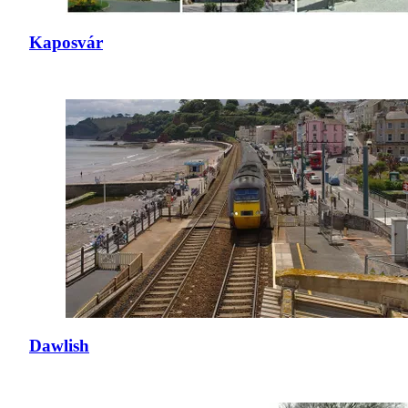
Kaposvár
Dawlish