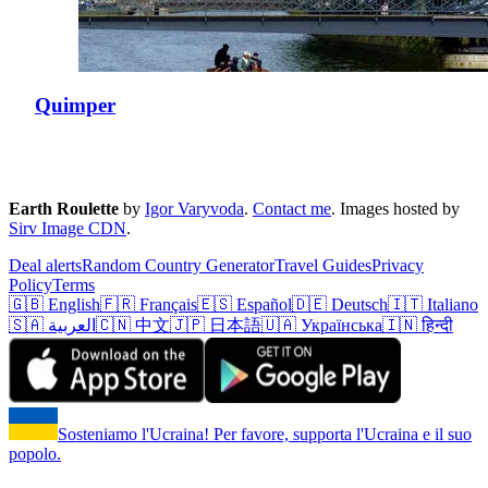
Quimper
Earth Roulette
by
Igor Varyvoda
.
Contact me
.
Images hosted by
Sirv Image CDN
.
Deal alerts
Random Country Generator
Travel Guides
Privacy
Policy
Terms
🇬🇧 English
🇫🇷 Français
🇪🇸 Español
🇩🇪 Deutsch
🇮🇹 Italiano
🇸🇦 العربية
🇨🇳 中文
🇯🇵 日本語
🇺🇦 Українська
🇮🇳 हिन्दी
Sosteniamo l'Ucraina! Per favore, supporta l'Ucraina e il suo
popolo.