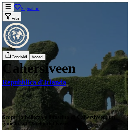
Segnalibri
Filtri
Condividi
Accedi
Cahersiveen
Repubblica d'Irlanda
Scopri la bellezza e il fascino di Cahersiveen, un
gioiello sull'Anello del Kerry.