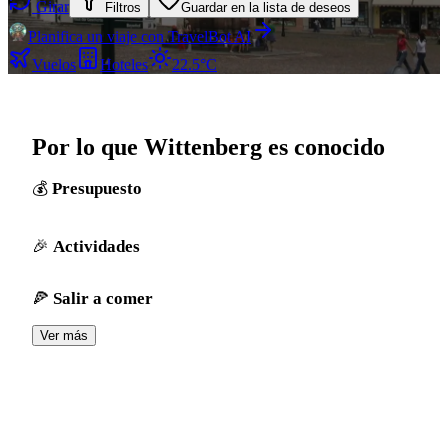
Girar
Filtros
Guardar en la lista de deseos
Planifica un viaje con TravelBot AI
Vuelos
Hoteles
22.5°C
Por lo que Wittenberg es conocido
Presupuesto
Actividades
Salir a comer
Ver más