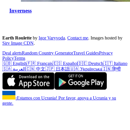
Inverness
Earth Roulette
by
Igor Varyvoda
.
Contact me
.
Images hosted by
Sirv Image CDN
.
Deal alerts
Random Country Generator
Travel Guides
Privacy
Policy
Terms
🇬🇧 English
🇫🇷 Français
🇪🇸 Español
🇩🇪 Deutsch
🇮🇹 Italiano
🇸🇦 العربية
🇨🇳 中文
🇯🇵 日本語
🇺🇦 Українська
🇮🇳 हिन्दी
¡Estamos con Ucrania! Por favor, apoya a Ucrania y su
gente.