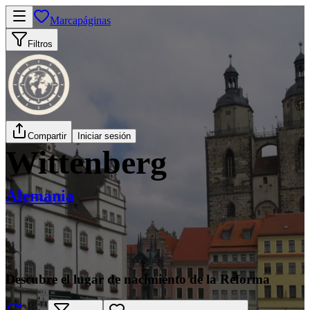
Marcapáginas
Filtros
Compartir
Iniciar sesión
Wittenberg
Alemania
Descubre el lugar de nacimiento de la Reforma