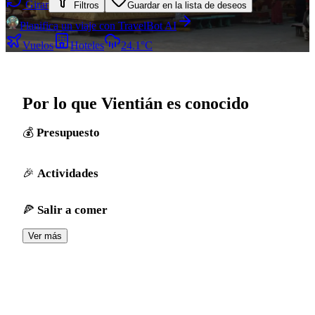
Girar
Filtros
Guardar en la lista de deseos
Planifica un viaje con TravelBot AI
Vuelos
Hoteles
24.1°C
Por lo que Vientián es conocido
Presupuesto
Actividades
Salir a comer
Ver más