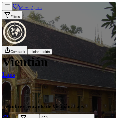
Marcapáginas
Filtros
Compartir
Iniciar sesión
Vientián
Laos
Descubre el encanto de Vientián, Laos