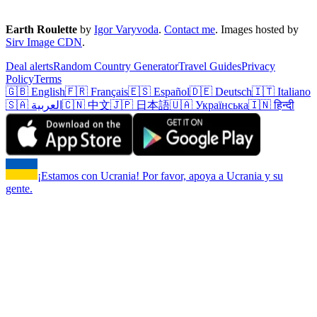
Earth Roulette
by
Igor Varyvoda
.
Contact me
.
Images hosted by
Sirv Image CDN
.
Deal alerts
Random Country Generator
Travel Guides
Privacy
Policy
Terms
🇬🇧 English
🇫🇷 Français
🇪🇸 Español
🇩🇪 Deutsch
🇮🇹 Italiano
🇸🇦 العربية
🇨🇳 中文
🇯🇵 日本語
🇺🇦 Українська
🇮🇳 हिन्दी
¡Estamos con Ucrania! Por favor, apoya a Ucrania y su
gente.