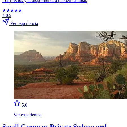
Los precios y la disponibilidad pueden cambiar.
★
★
★
★
★
4.0/5
Ver experiencia
5.0
Ver experiencia
Small Group or Private Sedona and