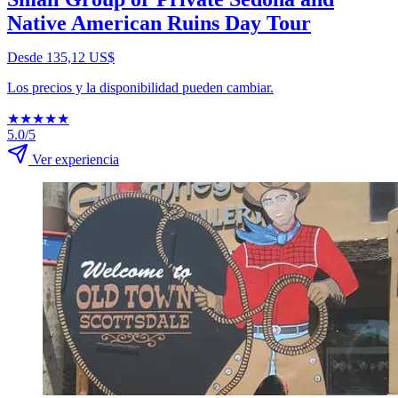
Native American Ruins Day Tour
Desde 135,12 US$
Los precios y la disponibilidad pueden cambiar.
★
★
★
★
★
5.0/5
Ver experiencia