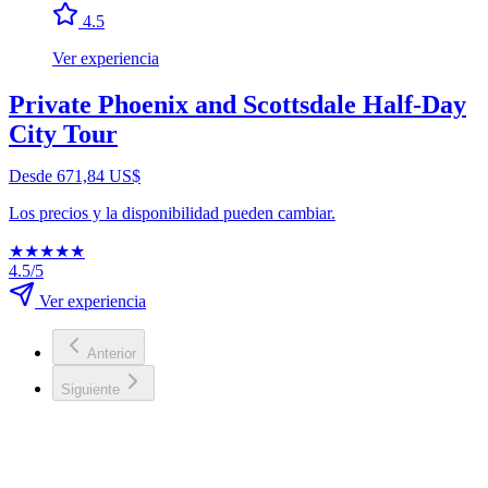
4.5
Ver experiencia
Private Phoenix and Scottsdale Half-Day
City Tour
Desde 671,84 US$
Los precios y la disponibilidad pueden cambiar.
★
★
★
★
★
4.5/5
Ver experiencia
Anterior
Siguiente