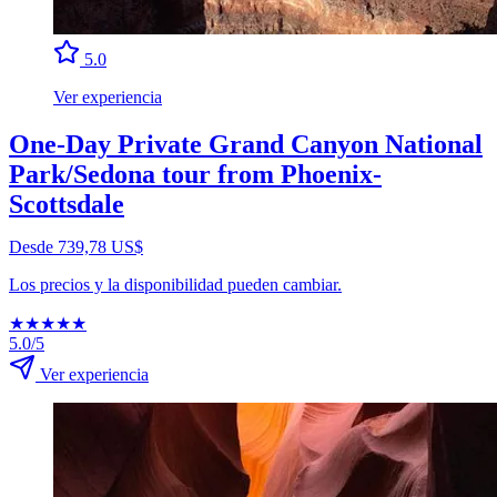
5.0
Ver experiencia
One-Day Private Grand Canyon National
Park/Sedona tour from Phoenix-
Scottsdale
Desde 739,78 US$
Los precios y la disponibilidad pueden cambiar.
★
★
★
★
★
5.0/5
Ver experiencia