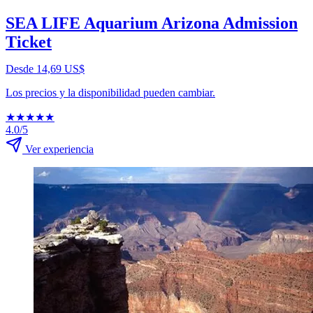
SEA LIFE Aquarium Arizona Admission
Ticket
Desde 14,69 US$
Los precios y la disponibilidad pueden cambiar.
★
★
★
★
★
4.0/5
Ver experiencia