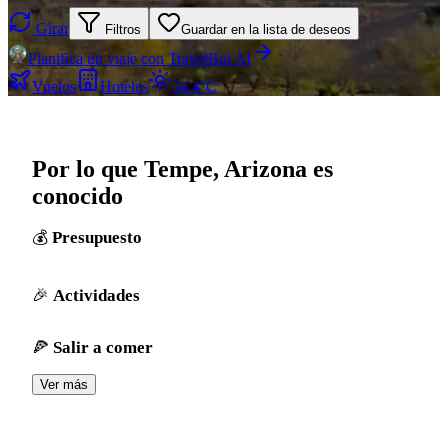
Girar
Filtros
Guardar en la lista de deseos
Planifica un viaje con TravelBot AI
Vuelos
Hoteles
34.4°C
Por lo que Tempe, Arizona es
conocido
Presupuesto
Actividades
Salir a comer
Ver más