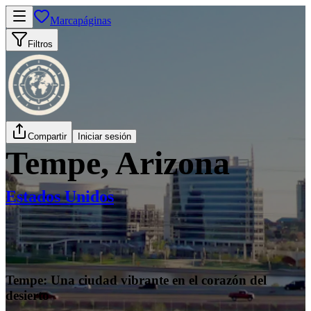
Marcapáginas
Filtros
Compartir
Iniciar sesión
Tempe, Arizona
Estados Unidos
Tempe: Una ciudad vibrante en el corazón del
desierto