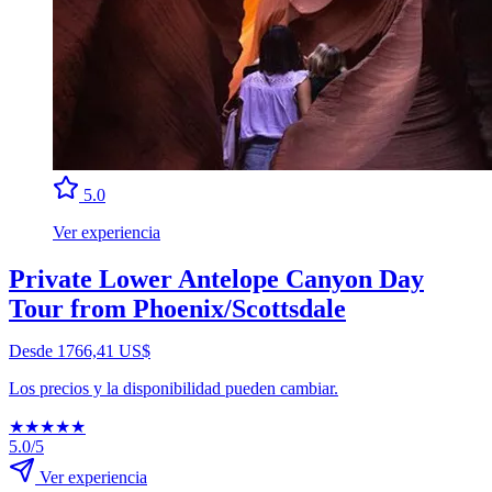
5.0
Ver experiencia
Private Lower Antelope Canyon Day
Tour from Phoenix/Scottsdale
Desde 1766,41 US$
Los precios y la disponibilidad pueden cambiar.
★
★
★
★
★
5.0/5
Ver experiencia