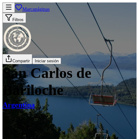
Marcapáginas
Filtros
Compartir
Iniciar sesión
San Carlos de
Bariloche
Argentina