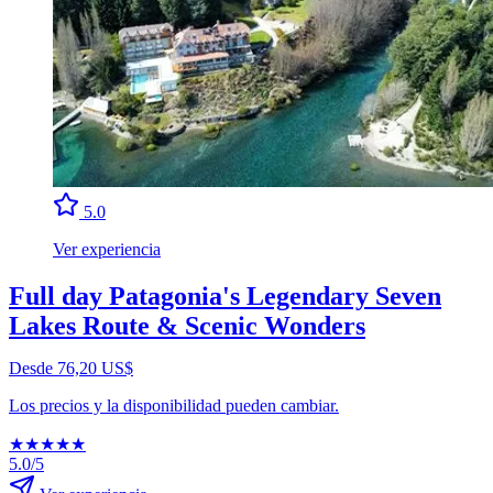
5.0
Ver experiencia
Full day Patagonia's Legendary Seven
Lakes Route & Scenic Wonders
Desde 76,20 US$
Los precios y la disponibilidad pueden cambiar.
★
★
★
★
★
5.0/5