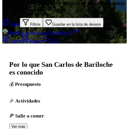
Descubre el mejor secreto guardado de la Patagonia
en San Carlos de Bariloche
Girar
Filtros
Guardar en la lista de deseos
Planifica un viaje con TravelBot AI
Vuelos
Hoteles
2.2°C
Por lo que San Carlos de Bariloche
es conocido
Presupuesto
Actividades
Salir a comer
Ver más