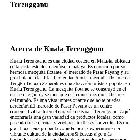
Terengganu
Acerca de Kuala Terengganu
Kuala Terengganu es una ciudad costera en Malasia, ubicada
en la costa este de la península malaya. Es conocida por su
hermosa mezquita flotante, el mercado de Pasar Payang y su
proximidad a las Islas Perhentian.\n\nLa mezquita flotante de
Tengku Tengah Zaharah es una atracción turística popular en
Kuala Terengganu. La mezquita flotante se construyó en el
río Terengganu y se dice que es la única mezquita flotante
del mundo. Es una vista impresionante que no te puedes
perder.\n\nEl mercado de Pasar Payang es un centro
comercial vibrante en el corazón de Kuala Terengganu. Aquí
encontrarás una gran variedad de productos locales, como
pescado fresco, frutas y verduras, textiles y souvenirs. Es un
gran lugar para probar la comida local y experimentar la
vibrante cultura de la ciudad.\n\nSi buscas algo más
tranquilo, visita las Islas Perhentian. Son dos islas hermosas