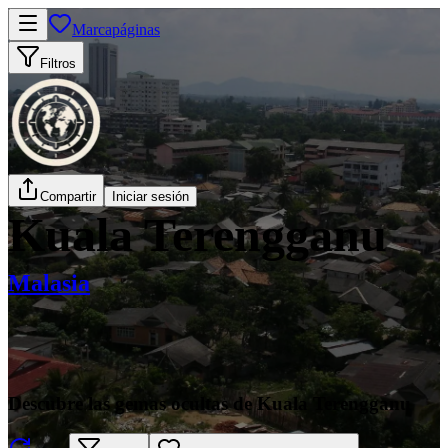
Marcapáginas
Filtros
Compartir
Iniciar sesión
Kuala Terengganu
Malasia
Descubre las gemas ocultas de Kuala Terengganu