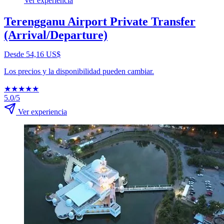
Ver experiencia
Terengganu Airport Private Transfer
(Arrival/Departure)
Desde 54,16 US$
Los precios y la disponibilidad pueden cambiar.
★
★
★
★
★
5.0/5
Ver experiencia