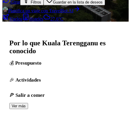
Girar
Filtros
Guardar en la lista de deseos
Planifica un viaje con TravelBot AI
Vuelos
Hoteles
27.6°C
Por lo que Kuala Terengganu es
conocido
Presupuesto
Actividades
Salir a comer
Ver más