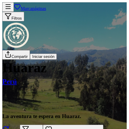
Marcapáginas
Filtros
Compartir
Iniciar sesión
Huaraz
Perú
La aventura te espera en Huaraz.