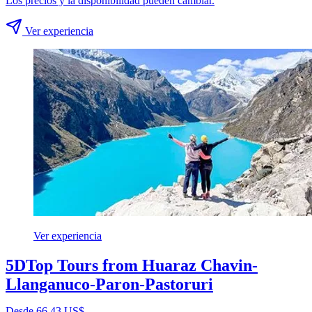
Los precios y la disponibilidad pueden cambiar.
Ver experiencia
Ver experiencia
5DTop Tours from Huaraz Chavin-
Llanganuco-Paron-Pastoruri
Desde 66,43 US$