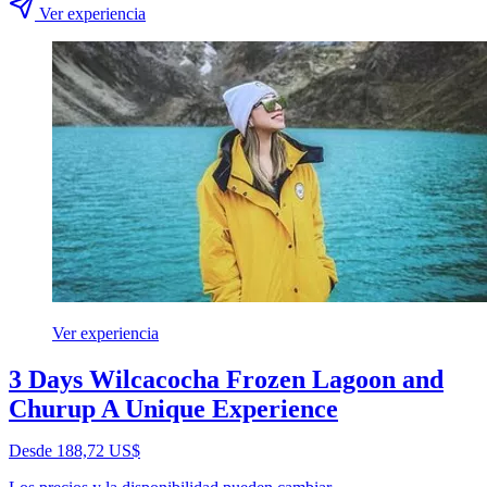
Ver experiencia
Ver experiencia
3 Days Wilcacocha Frozen Lagoon and
Churup A Unique Experience
Desde 188,72 US$