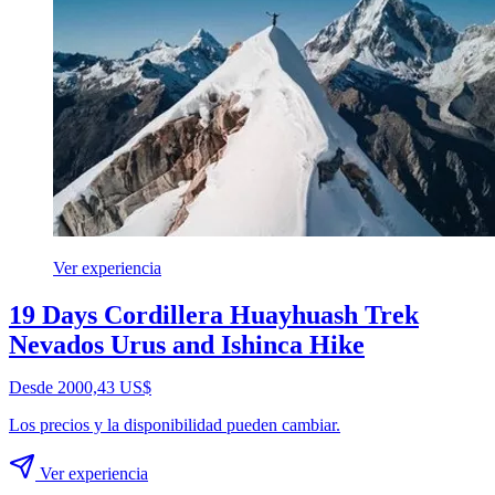
Ver experiencia
19 Days Cordillera Huayhuash Trek
Nevados Urus and Ishinca Hike
Desde 2000,43 US$
Los precios y la disponibilidad pueden cambiar.
Ver experiencia