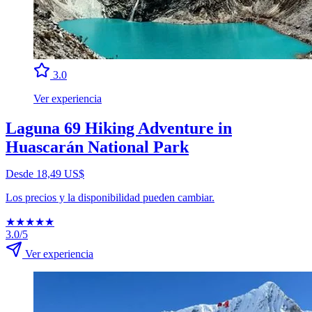
3.0
Ver experiencia
Laguna 69 Hiking Adventure in
Huascarán National Park
Desde 18,49 US$
Los precios y la disponibilidad pueden cambiar.
★
★
★
★
★
3.0/5
Ver experiencia