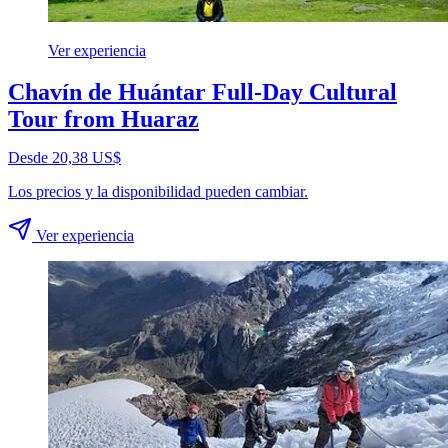
Ver experiencia
Chavín de Huántar Full-Day Cultural
Tour from Huaraz
Desde 20,38 US$
Los precios y la disponibilidad pueden cambiar.
Ver experiencia