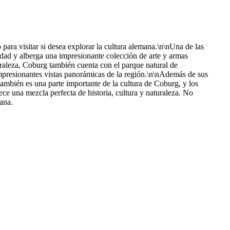
para visitar si desea explorar la cultura alemana.\n\nUna de las
iudad y alberga una impresionante colección de arte y armas
turaleza, Coburg también cuenta con el parque natural de
impresionantes vistas panorámicas de la región.\n\nAdemás de sus
también es una parte importante de la cultura de Coburg, y los
ece una mezcla perfecta de historia, cultura y naturaleza. No
ana.