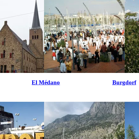
El Médano
Burgdorf