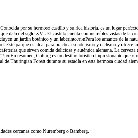
nocida por su hermoso castillo y su rica historia, es un lugar perfecto 
 que data del siglo XVI. El castillo cuenta con increíbles vistas de la c
incluyen un jardín botánico y un laberinto.\n\nPara los amantes de la na
ad. Este parque es ideal para practicar senderismo y ciclismo y ofrece 
cafeterías que sirven comida deliciosa y auténtica alemana. La cerveza 
u".\n\nEn resumen, Coburg es un destino turístico impresionante que ofr
ural de Thuringian Forest durante su estadía en esta hermosa ciudad alem
 ciudades cercanas como Núremberg o Bamberg.