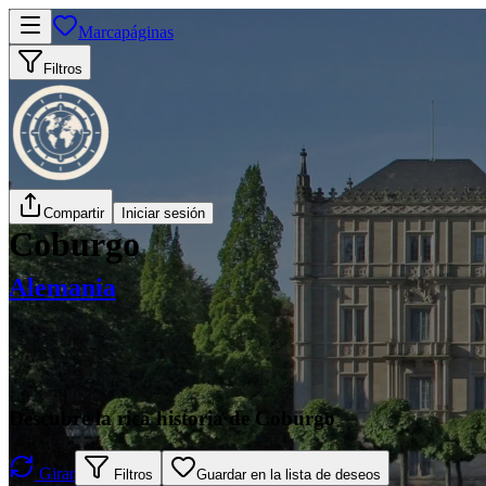
Marcapáginas
Filtros
Compartir
Iniciar sesión
Coburgo
Alemania
Descubre la rica historia de Coburgo
Girar
Filtros
Guardar en la lista de deseos