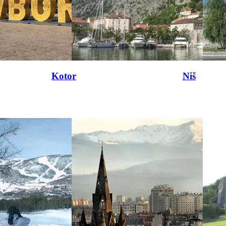
Kotor
Niš