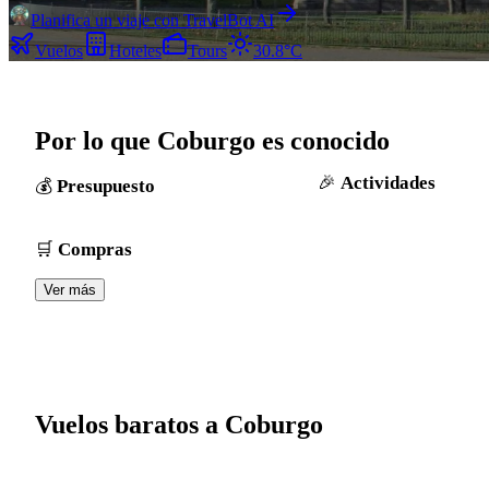
Planifica un viaje con TravelBot AI
Vuelos
Hoteles
Tours
30.8°C
Por lo que Coburgo es conocido
Actividades
Presupuesto
Compras
Ver más
Vuelos baratos a Coburgo