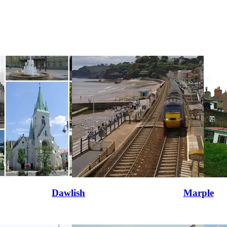
Dawlish
Marple