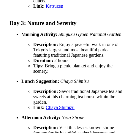
cutlets.
Link:
Katsuzen
Day 3: Nature and Serenity
Morning Activity:
Shinjuku Gyoen National Garden
Description:
Enjoy a peaceful walk in one of
Tokyo's largest and most beautiful parks,
featuring traditional Japanese gardens.
Duration:
2 hours
Tips:
Bring a picnic blanket and enjoy the
scenery.
Lunch Suggestion:
Chaya Shimizu
Description:
Savor traditional Japanese tea and
sweets at this charming tea house within the
garden.
Link:
Chaya Shimizu
Afternoon Activity:
Nezu Shrine
Description:
Visit this lesser-known shrine
famous for its beautiful azalea blossoms and