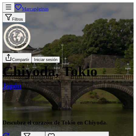
Marcapáginas
Filtros
Compartir
Iniciar sesión
Chiyoda, Tokio
Japón
Descubra el corazón de Tokio en Chiyoda.