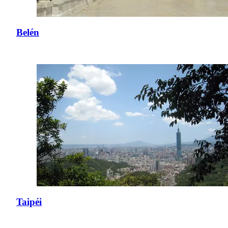
Belén
Taipéi