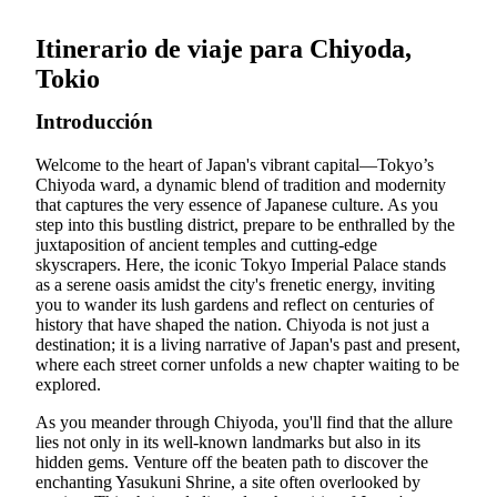
Itinerario de viaje para Chiyoda,
Tokio
Introducción
Welcome to the heart of Japan's vibrant capital—Tokyo’s
Chiyoda ward, a dynamic blend of tradition and modernity
that captures the very essence of Japanese culture. As you
step into this bustling district, prepare to be enthralled by the
juxtaposition of ancient temples and cutting-edge
skyscrapers. Here, the iconic Tokyo Imperial Palace stands
as a serene oasis amidst the city's frenetic energy, inviting
you to wander its lush gardens and reflect on centuries of
history that have shaped the nation. Chiyoda is not just a
destination; it is a living narrative of Japan's past and present,
where each street corner unfolds a new chapter waiting to be
explored.
As you meander through Chiyoda, you'll find that the allure
lies not only in its well-known landmarks but also in its
hidden gems. Venture off the beaten path to discover the
enchanting Yasukuni Shrine, a site often overlooked by