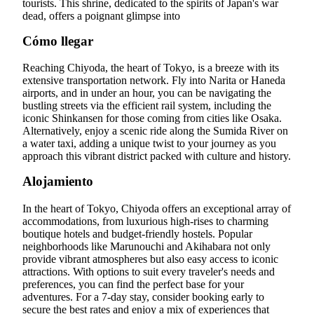
tourists. This shrine, dedicated to the spirits of Japan's war
dead, offers a poignant glimpse into
Cómo llegar
Reaching Chiyoda, the heart of Tokyo, is a breeze with its
extensive transportation network. Fly into Narita or Haneda
airports, and in under an hour, you can be navigating the
bustling streets via the efficient rail system, including the
iconic Shinkansen for those coming from cities like Osaka.
Alternatively, enjoy a scenic ride along the Sumida River on
a water taxi, adding a unique twist to your journey as you
approach this vibrant district packed with culture and history.
Alojamiento
In the heart of Tokyo, Chiyoda offers an exceptional array of
accommodations, from luxurious high-rises to charming
boutique hotels and budget-friendly hostels. Popular
neighborhoods like Marunouchi and Akihabara not only
provide vibrant atmospheres but also easy access to iconic
attractions. With options to suit every traveler's needs and
preferences, you can find the perfect base for your
adventures. For a 7-day stay, consider booking early to
secure the best rates and enjoy a mix of experiences that