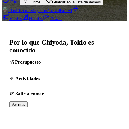
Girar
Filtros
Guardar en la lista de deseos
Planifica un viaje con TravelBot AI
Vuelos
Hoteles
26.4°C
Por lo que Chiyoda, Tokio es
conocido
Presupuesto
Actividades
Salir a comer
Ver más