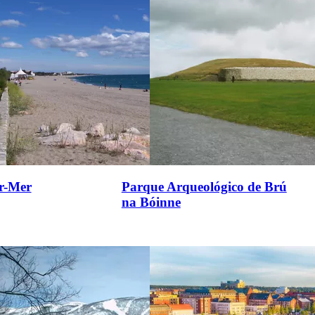
ur-Mer
Parque Arqueológico de Brú
na Bóinne