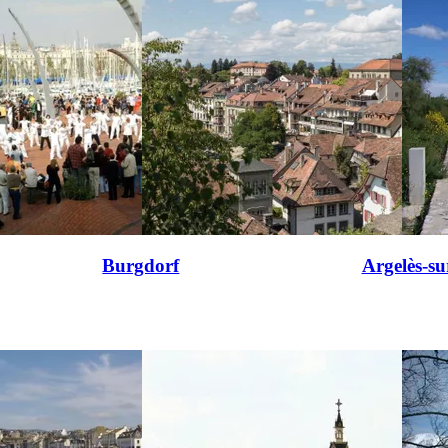
Burgdorf
Argelès-s