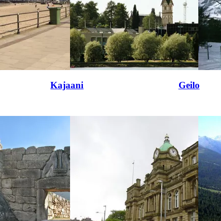
Kajaani
Geilo