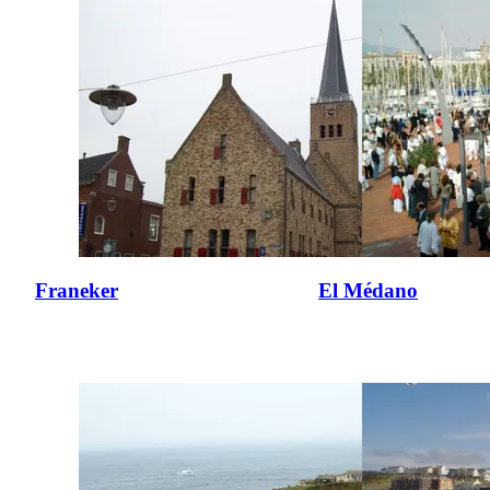
Franeker
El Médano