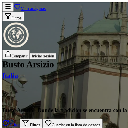
Marcapáginas
Filtros
Compartir
Iniciar sesión
Busto Arsizio
Italia
Busto Arsizio - Donde la tradición se encuentra con 
Girar
Filtros
Guardar en la lista de deseos