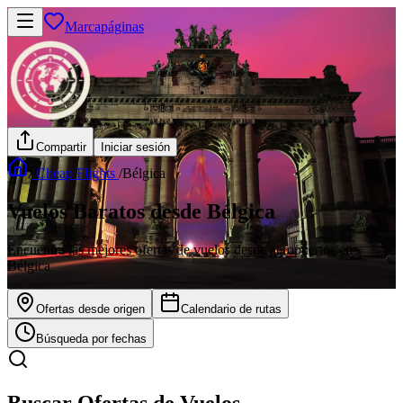
Marcapáginas
Compartir
Iniciar sesión
/
Cheap Flights
/
Bélgica
Vuelos Baratos desde Bélgica
Encuentra las mejores ofertas de vuelos desde aeropuertos en
Bélgica
Ofertas desde origen
Calendario de rutas
Búsqueda por fechas
Buscar Ofertas de Vuelos