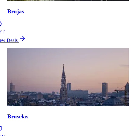
Brujas
ST
ew Deals
Bruselas