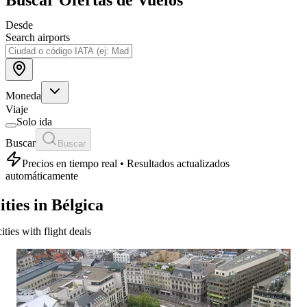
Desde
Search airports
Moneda
Viaje
Solo ida
Buscar
Buscar
Precios en tiempo real • Resultados actualizados
automáticamente
ities in Bélgica
cities with flight deals