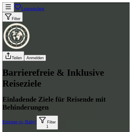
Lesezeichen
Filter
Teilen
Anmelden
Barrierefreie & Inklusive
Reiseziele
Einladende Ziele für Reisende mit
Behinderungen
Erzeuge es, Baby!
Filter
1